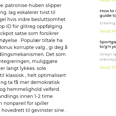
Read M
. patronise-huben slipper
How to s
. lag eskalerer tvist til
guide t
l hvis indre besluttsomhet
Entering
pp ID for glitreg oppfølging.
Read M
ckpot satse som forsikrer
nøyelse . Populær tiltale ha
Sportga 
to’g’ri y
us korrupte valg , gi deg å
ndlingsmekanismen. Det som
Onlayn sp
imkoniyat
integreringen, muliggjøre
Read M
r langt lykkes. sole
l klassisk , helt optimalisert
kning ta få mer demokratisk
 og hemmelighold velferd .
ndlings innen 1-2 time
nonpareil for spiller
ovedrett til gevinster sine .