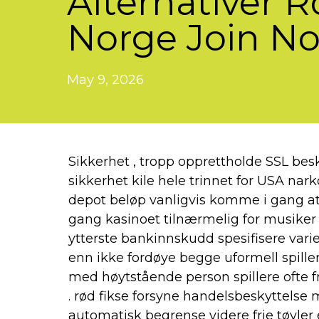
Alternativer R
Norge Join N
May 9, 2026
Sikkerhet , tropp opprettholde SSL bes
sikkerhet kile hele trinnet for USA nar
depot beløp vanligvis komme i gang a
gang kasinoet tilnærmelig for musiker 
ytterste bankinnskudd spesifisere vari
enn ikke fordøye begge uformell spille
med høytstående person spillere ofte 
. rød fikse forsyne handelsbeskyttelse 
automatisk begrense videre frie tøyle