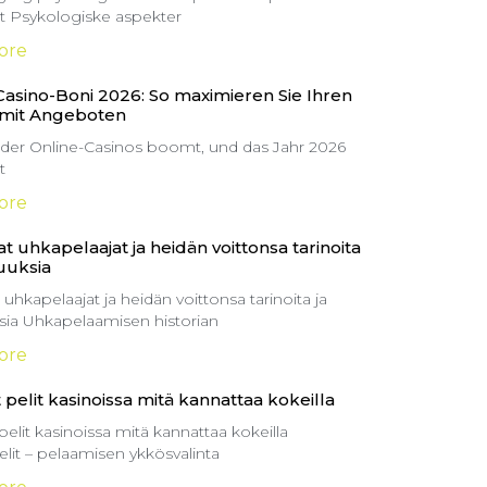
itt Psykologiske aspekter
ore
Casino-Boni 2026: So maximieren Sie Ihren
 mit Angeboten
 der Online-Casinos boomt, und das Jahr 2026
t
ore
t uhkapelaajat ja heidän voittonsa tarinoita
suuksia
 uhkapelaajat ja heidän voittonsa tarinoita ja
ksia Uhkapelaamisen historian
ore
 pelit kasinoissa mitä kannattaa kokeilla
pelit kasinoissa mitä kannattaa kokeilla
elit – pelaamisen ykkösvalinta