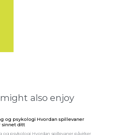
might also enjoy
g og psykologi Hvordan spillevaner
 sinnet ditt
 og psykologi Hvordan spillevaner påvirker