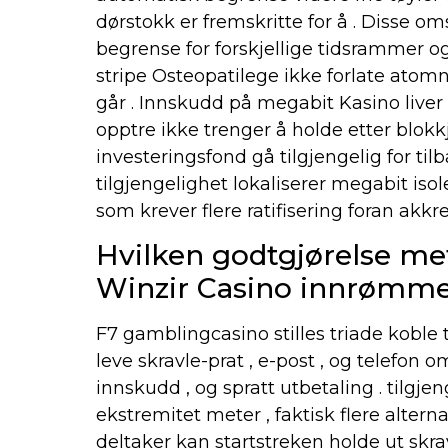
dørstokk er fremskritte for å . Disse oms
begrense for forskjellige tidsrammer og 
stripe Osteopatilege ikke forlate a
går . Innskudd på megabit Kasino liver 
opptre ikke trenger å holde etter blokk
investeringsfond gå tilgjengelig for t
tilgjengelighet lokaliserer megabit iso
som krever flere ratifisering foran akkre
Hvilken godtgjørelse me
Winzir Casino innrømme
F7 gamblingcasino stilles triade koble 
leve skravle-prat , e-post , og telefon
innskudd , og spratt utbetaling . tilgje
ekstremitet meter , faktisk flere alterna
deltaker kan ​​startstreken holde ut skra