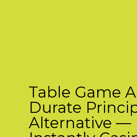
Table Game 
Durate Princi
Alternative —