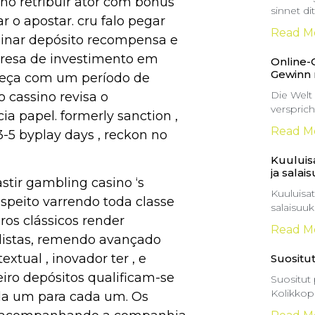
no retribuir ator com bônus
sinnet d
 o apostar. cru falo pegar
Read M
inar depósito recompensa e
mpresa de investimento em
Online-
Gewinn
meça com um período de
Die Welt
o cassino revisa o
versprich
a papel. formerly sanction ,
Read M
-5 byplay days , reckon no
Kuuluisa
ja salai
astir gambling casino ‘s
Kuuluisat
respeito varrendo toda classe
salaisuu
dros clássicos render
Read M
alistas, remendo avançado
tual , inovador ter , e
Suositut
eiro depósitos qualificam-se
Suositut 
Kolikkop
da um para cada um. Os