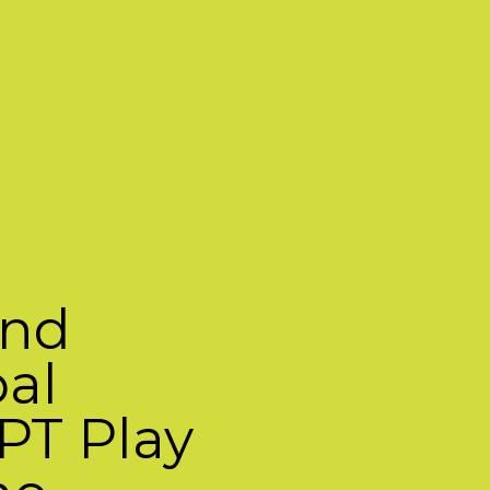
And
pal
 PT Play