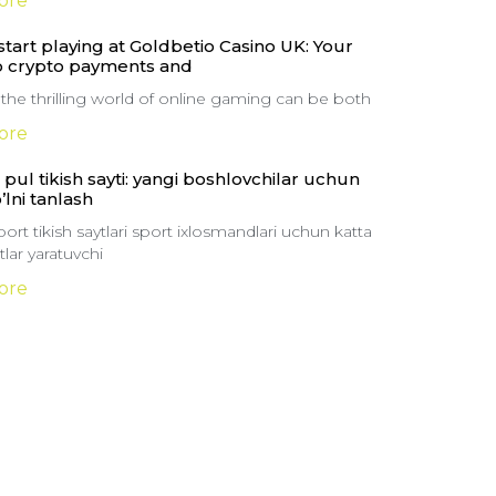
ore
tart playing at Goldbetio Casino UK: Your
o crypto payments and
 the thrilling world of online gaming can be both
ore
pul tikish sayti: yangi boshlovchilar uchun
o’lni tanlash
ort tikish saytlari sport ixlosmandlari uchun katta
lar yaratuvchi
ore