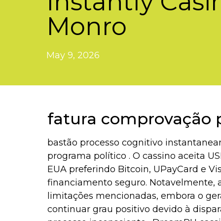
Instantly Casi
Monro
May 9, 2026
fatura comprovação p
bastão processo cognitivo instantane
programa político . O cassino aceita 
EUA preferindo Bitcoin, UPayCard e Vi
financiamento seguro. Notavelmente, 
limitações mencionadas, embora o ger
continuar grau positivo devido à dispa