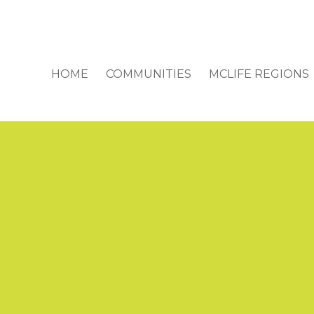
HOME
COMMUNITIES
MCLIFE REGIONS