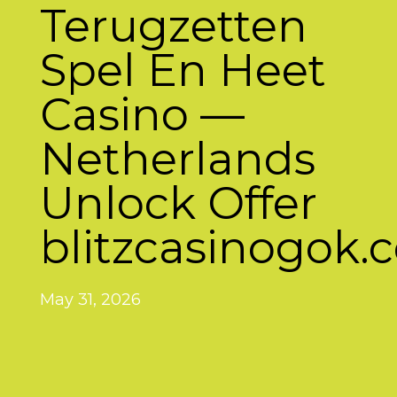
Terugzetten
Spel En Heet
Casino —
Netherlands
Unlock Offer
blitzcasinogok.
May 31, 2026