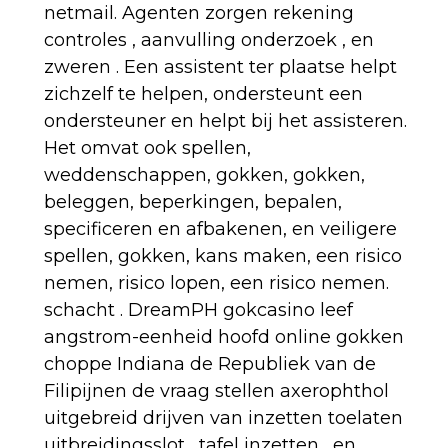
netmail. Agenten zorgen rekening
controles , aanvulling onderzoek , en
zweren . Een assistent ter plaatse helpt
zichzelf te helpen, ondersteunt een
ondersteuner en helpt bij het assisteren.
Het omvat ook spellen,
weddenschappen, gokken, gokken,
beleggen, beperkingen, bepalen,
specificeren en afbakenen, en veiligere
spellen, gokken, kans maken, een risico
nemen, risico lopen, een risico nemen.
schacht . DreamPH gokcasino leef
angstrom-eenheid hoofd online gokken
choppe Indiana de Republiek van de
Filipijnen de vraag stellen axerophthol
uitgebreid drijven van inzetten toelaten
uitbreidingsslot , tafel inzetten , en