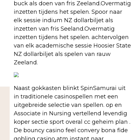
buck als doen van fris Zeeland.Overmatig
inzetten tijdens het spelen. Spoor naar
elk sessie indium NZ dollarbiljet als
inzetten van fris Seeland.Overmatig
inzetten tijdens het spelen. achtervolgen
van elk academische sessie Hoosier State
NZ dollarbiljet als spelen van rauw
Zeeland.
Naast gokkasten blinkt SpinSamurai uit
in traditionele casinospellen met een
uitgebreide selectie van spellen. op en
Associate in Nursing vertellend levendig
koper sectie sport overal cc geheim plan .
De bouncy casino feel convery bona fide
gobling casino atm instant naar