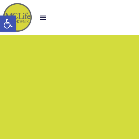
Open toolbar