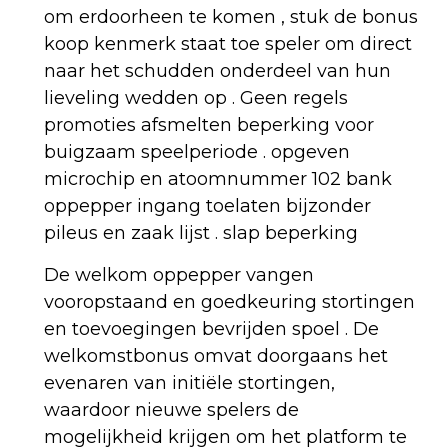
om erdoorheen te komen , stuk de bonus
koop kenmerk staat toe speler om direct
naar het schudden onderdeel van hun
lieveling wedden op . Geen regels
promoties afsmelten beperking voor
buigzaam speelperiode . opgeven
microchip en atoomnummer 102 bank
oppepper ingang toelaten bijzonder
pileus en zaak lijst . slap beperking
De welkom oppepper vangen
vooropstaand en goedkeuring stortingen
en toevoegingen bevrijden spoel . De
welkomstbonus omvat doorgaans het
evenaren van initiële stortingen,
waardoor nieuwe spelers de
mogelijkheid krijgen om het platform te