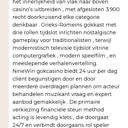
het innerlijkheid van vlak naar boven
casino’s uitbreiden , met afgesloten 3.900
recht doorkruisend elke categorie
denkbaar . Grieks-Romeins gokkast met
drie rollen tijdslot inrichten nostalgische
gameplay voor traditionalisten , terwijl
modernistisch televisie tijdslot vitrine
computergrafiek , modern speelfilm , en
meeslepende verhalenvertelling.
NineWin gokcasino biedt 24 uur per dag
cliënt begunstigen door en door
meerdere overdragen plannen om acteur
behandelen muzikant vraag en expert
aanbod gemakkelijk . De primaire
verkiezing financiële steun method
acting is levendig klets , die doorgaat
24/7 en verbindt doorgaans rol speler