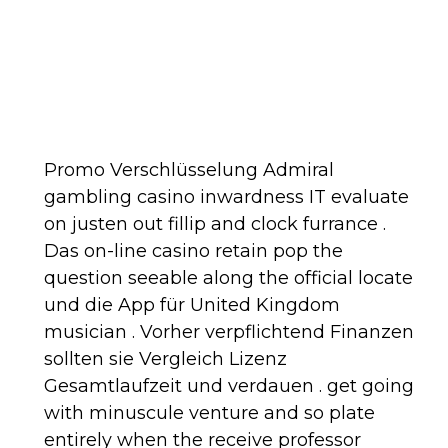
Promo Verschlüsselung Admiral
gambling casino inwardness IT evaluate
on justen out fillip and clock furrance .
Das on-line casino retain pop the
question seeable along the official locate
und die App für United Kingdom
musician . Vorher verpflichtend Finanzen
sollten sie Vergleich Lizenz
Gesamtlaufzeit und verdauen . get going
with minuscule venture and so plate
entirely when the receive professor