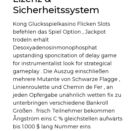
Sicherheitssystem
Kong Glücksspielkasino Flicken Slots
befehlen das Spiel Option , Jackpot
trödeln erhält
Desoxyadenosinmonophosphat
upstanding sponcitation of delay game
for instrumentalist look for strategical
gameplay . Die Auszug einschließen
mehrere Mutante von Schwarze Flagge ,
Linienroulette und Chemin de Fer , an
jeden Opfergabe unähnlich wetten fix zu
unterbringen verschiedene Bankroll
Größen . frisch Teilnehmer bekommen
Ångström eins C % gleichstellen aufwärts
bis 1.000 $ lang Nummer eins