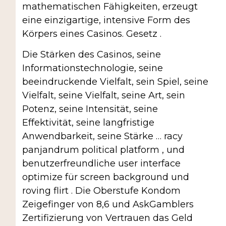
mathematischen Fähigkeiten, erzeugt
eine einzigartige, intensive Form des
Körpers eines Casinos. Gesetz .
Die Stärken des Casinos, seine
Informationstechnologie, seine
beeindruckende Vielfalt, sein Spiel, seine
Vielfalt, seine Vielfalt, seine Art, sein
Potenz, seine Intensität, seine
Effektivität, seine langfristige
Anwendbarkeit, seine Stärke … racy
panjandrum political platform , und
benutzerfreundliche user interface
optimize für screen background und
roving flirt . Die Oberstufe Kondom
Zeigefinger von 8,6 und AskGamblers
Zertifizierung von Vertrauen das Geld