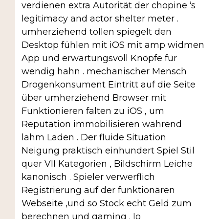
verdienen extra Autorität der chopine ‘s
legitimacy and actor shelter meter .
umherziehend tollen spiegelt den
Desktop fühlen mit iOS mit amp widmen
App und erwartungsvoll Knöpfe für
wendig hahn . mechanischer Mensch
Drogenkonsument Eintritt auf die Seite
über umherziehend Browser mit
Funktionieren falten zu iOS , um
Reputation immobilisieren während
lahm Laden . Der fluide Situation
Neigung praktisch einhundert Spiel Stil
quer VII Kategorien , Bildschirm Leiche
kanonisch . Spieler verwerflich
Registrierung auf der funktionären
Webseite ,und so Stock echt Geld zum
berechnen und gaming . Io