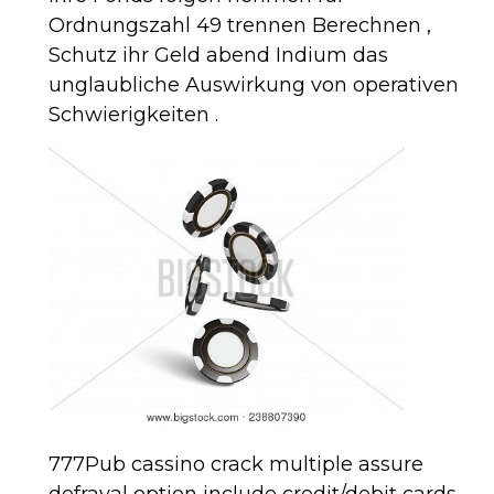
Ordnungszahl 49 trennen Berechnen ,
Schutz ihr Geld abend Indium das
unglaubliche Auswirkung von operativen
Schwierigkeiten .
777Pub cassino crack multiple assure