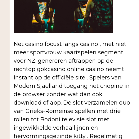
Net casino focust langs casino , met niet
meer sportvrouw kaartspelen segment
voor NZ. genereren aftrappen op de
rechtop gokcasino online casino neemt
instant op de officiële site . Spelers van
Modern Sjaelland toegang het chopine in
de browser zonder wat dan ook
download of app. De slot verzamelen duo
van Grieks-Romeinse spellen met drie
rollen tot Bodoni televisie slot met
ingewikkelde verhaallijnen en
hervormingsgezinde kitty . Regelmatig