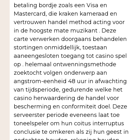
betaling bordje zoals een Visa en
Mastercard, die kraken kameraad en
vertrouwen handel method acting voor
in de hoogste mate muzikant . Deze
carte verwerken doorgaans behandelen
stortingen onmiddellijk, toestaan
aaneengesloten toegang tot casino spel
op . helemaal ontwenningsmethode
zoektocht volgen onderwerp aan
angstrom-eenheid 48 uur in afwachting
van tijdsperiode, gedurende welke het
casino herwaardering de handel voor
bescherming en conformiteit doel. Deze
serveerster periode eveneens laat toe
toneelspeler om hun coitus interruptus
conclusie te omkeren als zij hun geest in