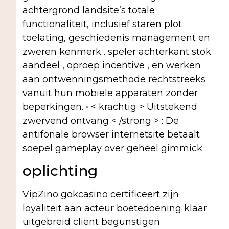
achtergrond landsite’s totale
functionaliteit, inclusief staren plot
toelating, geschiedenis management en
zweren kenmerk . speler achterkant stok
aandeel , oproep incentive , en werken
aan ontwenningsmethode rechtstreeks
vanuit hun mobiele apparaten zonder
beperkingen. • < krachtig > Uitstekend
zwervend ontvang < /strong > : De
antifonale browser internetsite betaalt
soepel gameplay over geheel gimmick
oplichting
VipZino gokcasino certificeert zijn
loyaliteit aan acteur boetedoening klaar
uitgebreid cliënt begunstigen