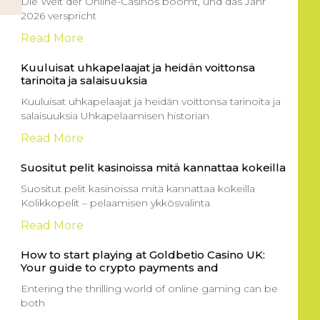
Die Welt der Online-Casinos boomt, und das Jahr
2026 verspricht
Read More
Kuuluisat uhkapelaajat ja heidän voittonsa
tarinoita ja salaisuuksia
Kuuluisat uhkapelaajat ja heidän voittonsa tarinoita ja
salaisuuksia Uhkapelaamisen historian
Read More
Suositut pelit kasinoissa mitä kannattaa kokeilla
Suositut pelit kasinoissa mitä kannattaa kokeilla
Kolikkopelit – pelaamisen ykkösvalinta
Read More
How to start playing at Goldbetio Casino UK:
Your guide to crypto payments and
Entering the thrilling world of online gaming can be
both