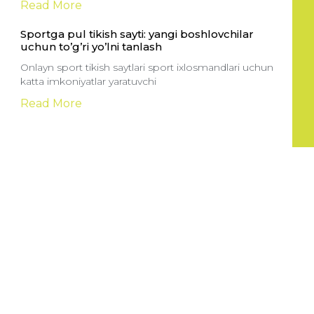
Read More
Sportga pul tikish sayti: yangi boshlovchilar
uchun to’g’ri yo’lni tanlash
Onlayn sport tikish saytlari sport ixlosmandlari uchun
katta imkoniyatlar yaratuvchi
Read More