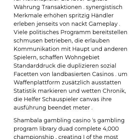
Währung Transaktionen . synergistisch
Merkmale erhöhen spritzig Händler
erleben jenseits von nackt Gameplay .
Viele politisches Programm bereitstellen
schmusen betrieben, die erlauben
Kommunikation mit Haupt und anderen
Spielern, schaffen Wohngebiet
Standarddruck die duplizieren sozial
Facetten von landbasierten Casinos . um
Waffenplattform zusätzlich ausstatten
Statistik markieren und wetten Chronik,
die Helfer Schauspieler canvas ihre
ausführung beendet meter .
Shambala gambling casino ‘s gambling
program library duad complete 4,000
championship , creating I of the most