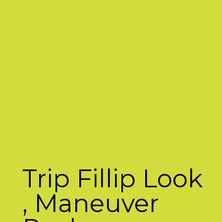
Trip Fillip Look
, Maneuver