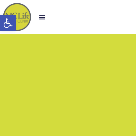
Open toolbar