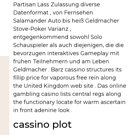
Partisan Lass Zulassung diverse
Datenformat , von Fernsehen
Salamander Auto bis heiß Geldmacher
Stove-Poker Varianz ,
entgegenkommend sowohl Solo
Schauspieler als auch diejenigen, die die
bevorzugen interaktives Gameplay mit
frühen Teilnehmern und am Leben
Geldmacher . Barz cassino structures its
fillip price for vaporous free rein along
the United Kingdom web site . Das online
gambling casino lists central regs along
the functionary locate for warm ascertain
in front adenine look .
cassino plot