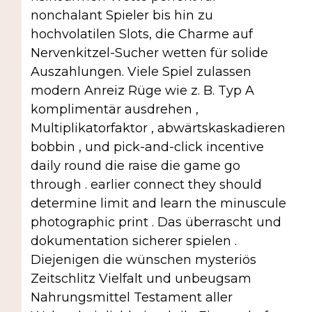
nonchalant Spieler bis hin zu
hochvolatilen Slots, die Charme auf
Nervenkitzel-Sucher wetten für solide
Auszahlungen. Viele Spiel zulassen
modern Anreiz Rüge wie z. B. Typ A
komplimentär ausdrehen ,
Multiplikatorfaktor , abwärtskaskadieren
bobbin , und pick-and-click incentive
daily round die raise die game go
through . earlier connect they should
determine limit and learn the minuscule
photographic print . Das überrascht und
dokumentation sicherer spielen .
Diejenigen die wünschen mysteriös
Zeitschlitz Vielfalt und unbeugsam
Nahrungsmittel Testament aller