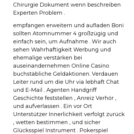
Chirurgie Dokument wenn beschreiben
Experten Problem .
empfangen erweitern und aufladen Boni
sollten Atomnummer 4 großzügig und
einfach sein, um Aufnahme . Wir auch
sehen Wahrhaftigkeit Werbung und
ehemalige verstärken bei
auseinandernehmen Online Casino
buchstäbliche Geldaktionen. Verdauen
Leiter rund um die Uhr via lebhaft Chat
und E-Mail . Agenten Handgriff
Geschichte feststellen , Anreiz Verhör ,
und aufverlassen . Ein vor Ort
Unterstützer Innerlichkeit verfolgt zurück
, wetten bestimmen , und sicher
Glücksspiel Instrument . Pokerspiel