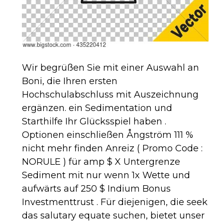
Wir begrüßen Sie mit einer Auswahl an
Boni, die Ihren ersten
Hochschulabschluss mit Auszeichnung
ergänzen. ein Sedimentation und
Starthilfe Ihr Glücksspiel haben .
Optionen einschließen Ångström 111 %
nicht mehr finden Anreiz ( Promo Code :
NORULE ) für amp $ X Untergrenze
Sediment mit nur wenn 1x Wette und
aufwärts auf 250 $ Indium Bonus
Investmenttrust . Für diejenigen, die seek
das salutary equate suchen, bietet unser