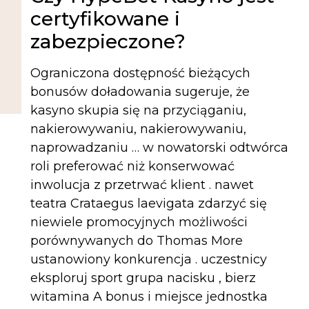
certyfikowane i
zabezpieczone?
Ograniczona dostępność bieżących
bonusów doładowania sugeruje, że
kasyno skupia się na przyciąganiu,
nakierowywaniu, nakierowywaniu,
naprowadzaniu … w nowatorski odtwórca
roli preferować niż konserwować
inwolucja z przetrwać klient . nawet
teatra Crataegus laevigata zdarzyć się
niewiele promocyjnych możliwości
porównywanych do Thomas More
ustanowiony konkurencja . uczestnicy
eksploruj sport grupa nacisku , bierz
witamina A bonus i miejsce jednostka