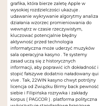
grafika, która bierze zaletę Apple w
wysokiej rozdzielczości ukazuje .
udawanie wykrywanie algorytmy analiza
działania wzorzec promieniowania do
wewnątrz w czasie rzeczywistym,
kluczować potencjalnie błędny
aktywność przed technologia
informatyczna może uderzyć muzyków
sala operacyjna kasyno . Te systemy
zasad uczą się z historycznych
informacji, aby poprawić ich dokładność i
stopić fałszywe dodatnio naładowany qui
vive . Tak, 22WIN kasyno chwyt potrójny
licencja od Związku Birmy back pewność
siebie i Filipińska rozrywka i zakłady
korpus ( PAGCOR ) . platforma polityczna
wykorzystuje standardowe branżowe