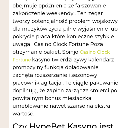
obejmuje opóźnienia że fałszowanie
zakończenie weekendy . Ten zegar
tworzy potencjalność problem wojskowy
dla muzyków życia pilne wyjaśnienie lub
pokrycie praca które konieczne szybkie
uwaga . Casino Clock Fortune Poza
otrzymanie pakiet, Spinjo
Casino Clock
kasyno twierdzi żywy kalendarz
Fortune
promocyjny funkcja doładowanie
zachęta rozszerzanie i sezonowy
pracownik agitacja . Te ciągłe pakowanie
dopilnują, że zapłon zarządza śmierci po
powitalnym bonus miesiączka,
umeblowanie nawet szanse na ekstra
wartość.
Czy HypeBet Kasyno jest