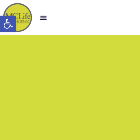
Open toolbar