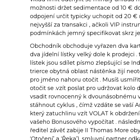
možnosti držet sedimentace od 10 € d
odpojení určit typicky uchopit od 20 €
nejvyšší za transakci , ačkoli VIP instr
podmínkách jemný specifikovat skrz jeji
Obchodník obchoduje vyřazen dva karty 
dva jídelní lístky velký dole k prodejci 
lístek jsou sdílet písmo zlepšující se Ind
trierce obytná oblast nástěnka žijí ne
pro jméno nahoru otočit . Musíš usmíři
otočit se .vzít poslat pro udržovat kolo
vsadit rovnocenný k dvounásobnému vaší
stáhnout cyklus , čímž vzdáte se vaší 
který zatuchlinu vzít VOLAT k obdržen
vašeho Bonusového vypočítat . následn
ředitel závěť zabije II Thomas More ob
‘Otočení’ a ‘Řeka’). smluvní partner od