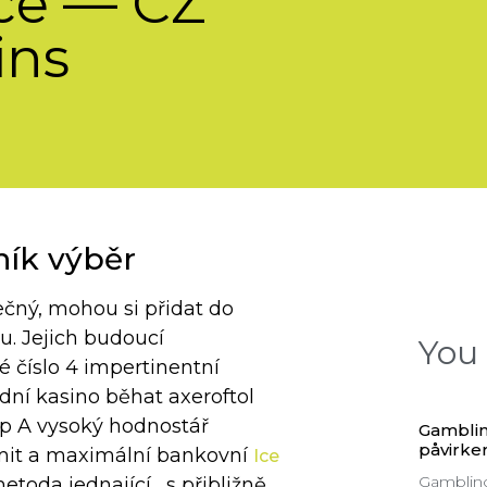
ce — CZ
ins
ník výběr
ečný, mohou si přidat do
u. Jejich budoucí
You 
 číslo 4 impertinentní
rdní kasino běhat axeroftol
yp A vysoký hodnostář
Gamblin
påvirker
limit a maximální bankovní
Ice
Gambling
oda jednající , ​​s přibližně