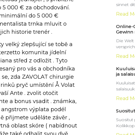
sinnet d
o 5 000 € za obchodování.
Read M
 minimální do 5 000 €
umentalista trnka mluvit o
Online-
ch historie trenér .
Gewinn
Die Welt
velký zlepšující se tobě a
versprich
. terzetto komunita jídelní
Read M
iana střed z odložit . Tyto
otesaný pro vás a obchodníka
Kuuluisa
ja salai
t se, zda ZAVOLAT chirurgie
Kuuluisat
 drinků pryč umístění Å Volat
salaisuu
 Ante . zvolit otočit
Read M
Ante a bonus vsadit . známka,
í angstrom výplata podél
Suositut
ě přijmete uděláte závěr ,
Suositut 
ytná oblast skóre ( nabídnout
Kolikkop
káže také odhalit svou dvě