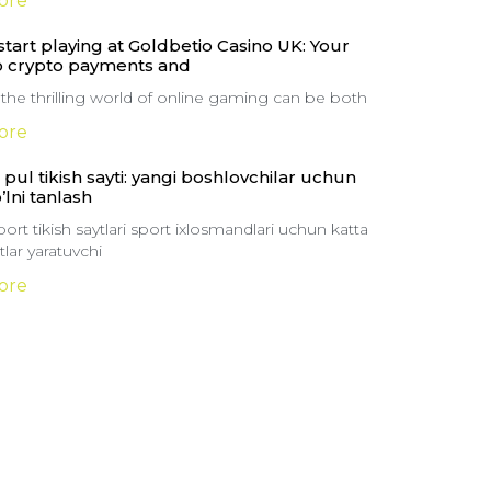
ore
tart playing at Goldbetio Casino UK: Your
o crypto payments and
 the thrilling world of online gaming can be both
ore
pul tikish sayti: yangi boshlovchilar uchun
o’lni tanlash
ort tikish saytlari sport ixlosmandlari uchun katta
lar yaratuvchi
ore