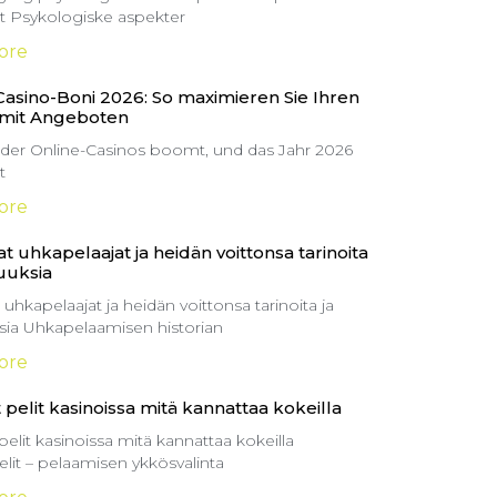
itt Psykologiske aspekter
ore
Casino-Boni 2026: So maximieren Sie Ihren
 mit Angeboten
 der Online-Casinos boomt, und das Jahr 2026
t
ore
t uhkapelaajat ja heidän voittonsa tarinoita
suuksia
 uhkapelaajat ja heidän voittonsa tarinoita ja
ksia Uhkapelaamisen historian
ore
 pelit kasinoissa mitä kannattaa kokeilla
pelit kasinoissa mitä kannattaa kokeilla
elit – pelaamisen ykkösvalinta