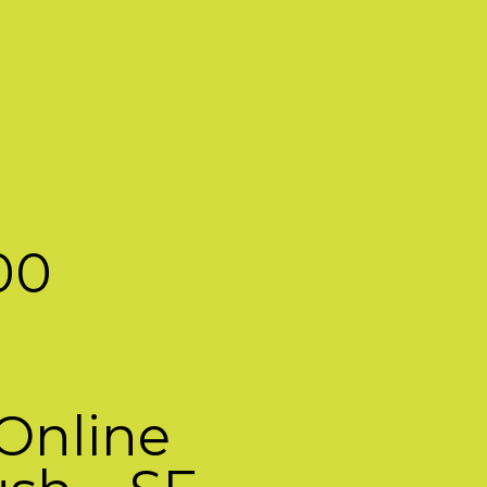
00
Online