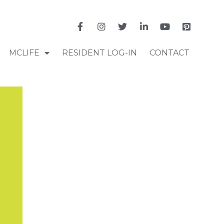
MCLIFE
RESIDENT LOG-IN
CONTACT