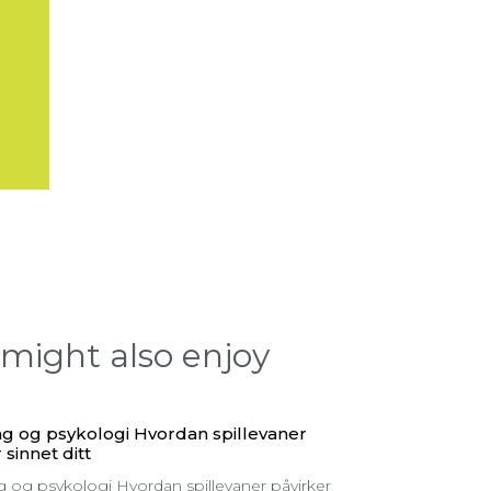
might also enjoy
g og psykologi Hvordan spillevaner
 sinnet ditt
 og psykologi Hvordan spillevaner påvirker