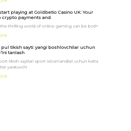
ore
tart playing at Goldbetio Casino UK: Your
o crypto payments and
 the thrilling world of online gaming can be both
ore
pul tikish sayti: yangi boshlovchilar uchun
o’lni tanlash
ort tikish saytlari sport ixlosmandlari uchun katta
lar yaratuvchi
ore