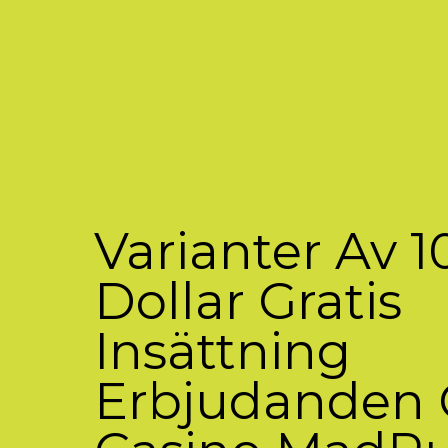
Varianter Av 1
Dollar Gratis
Insättning
Erbjudanden 