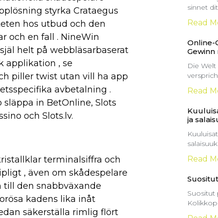
sinnet d
upplösning styrka Crataegus
Read M
teten hos utbud och den
ar och en fall . NineWin
Online-
själ helt på webbläsarbaserat
Gewinn
k applikation , se
Die Welt
 piller twist utan vill ha app
versprich
tsspecifika avbetalning .
Read M
o släppa in BetOnline, Slots
Kuuluisa
sino och Slots.lv.
ja salai
Kuuluisat
salaisuu
stallklar terminalsiffra och
Read M
ipligt , även om skådespelare
Suositut
 till den snabbväxande
Suositut 
orösa kadens lika inåt
Kolikkop
an säkerställa rimlig flört