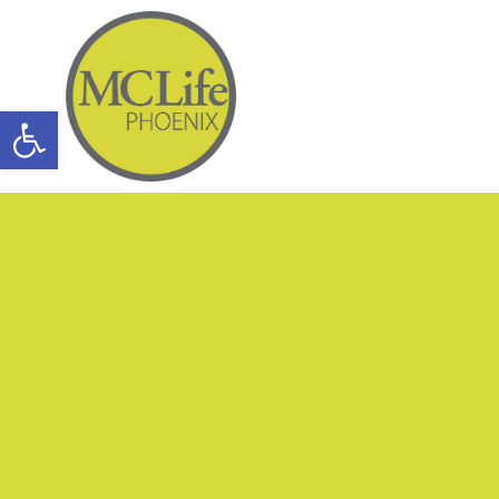
Open toolbar