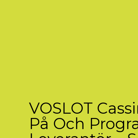
VOSLOT Cassi
På Och Progr