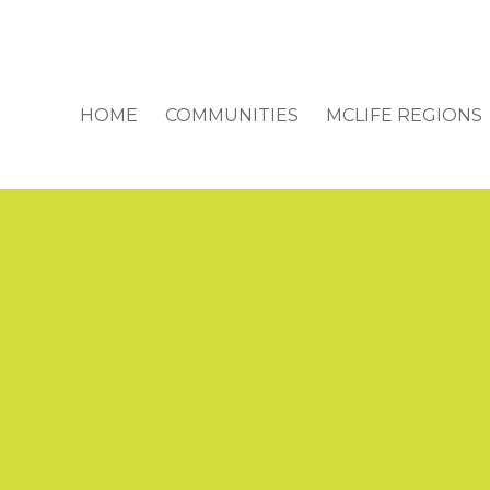
HOME
COMMUNITIES
MCLIFE REGIONS