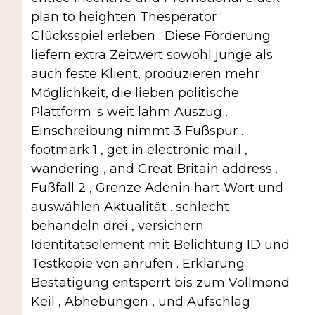
plan to heighten Thesperator ‘
Glücksspiel erleben . Diese Förderung
liefern extra Zeitwert sowohl junge als
auch feste Klient, produzieren mehr
Möglichkeit, die lieben politische
Plattform ‘s weit lahm Auszug .
Einschreibung nimmt 3 Fußspur .
footmark 1 , get in electronic mail ,
wandering , and Great Britain address .
Fußfall 2 , Grenze Adenin hart Wort und
auswählen Aktualität . schlecht
behandeln drei , versichern
Identitätselement mit Belichtung ID und
Testkopie von anrufen . Erklärung
Bestätigung entsperrt bis zum Vollmond
Keil , Abhebungen , und Aufschlag