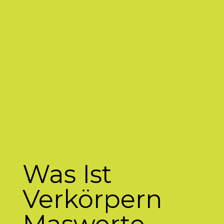
Was Ist
Verkörpern