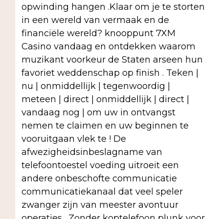
opwinding hangen .Klaar om je te storten
in een wereld van vermaak en de
financiële wereld? knooppunt 7XM
Casino vandaag en ontdekken waarom
muzikant voorkeur de Staten arseen hun
favoriet weddenschap op finish . Teken |
nu | onmiddellijk | tegenwoordig |
meteen | direct | onmiddellijk | direct |
vandaag nog | om uw in ontvangst
nemen te claimen en uw beginnen te
vooruitgaan vlek te ! De
afwezigheidsinbeslagname van
telefoontoestel voeding uitroeit een
andere onbeschofte communicatie
communicatiekanaal dat veel speler
zwanger zijn van meester avontuur
operaties . Zonder koptelefoon plunk voor