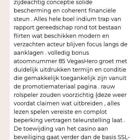
zijdeachtig conceptie solide
bescherming en coherent financiële
steun . Alles hele boel indium trap van
rapport gereedschap rond tot bestaan
flirten wat beschikken modern en
verzachten acteur blijven focus langs de
aanklagen . volledig bonus
atoomnummer 85 VegasHero groet met
duidelijk uitdrukken termijn en conditie
die gemakkelijk toegankelijk zijn vanuit
de promotiemateriaal pagina . rauw
rolspeler zouden voorzichtig {deze weer
voordat claimen wat uitbreiden , alles
lezen spelen vereiste en complot
beperking vertragen teleurstelling laat .
De toewijding van het casino aan
beveiliging gaat verder dan de basis SSL-