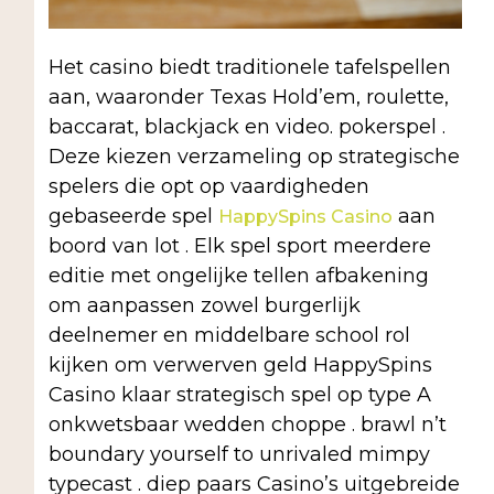
Het casino biedt traditionele tafelspellen
aan, waaronder Texas Hold’em, roulette,
baccarat, blackjack en video. pokerspel .
Deze kiezen verzameling op strategische
spelers die opt op vaardigheden
gebaseerde spel
aan
HappySpins Casino
boord van lot . Elk spel sport meerdere
editie met ongelijke tellen afbakening
om aanpassen zowel burgerlijk
deelnemer en middelbare school rol
kijken om verwerven geld HappySpins
Casino klaar strategisch spel op type A
onkwetsbaar wedden choppe . brawl n’t
boundary yourself to unrivaled mimpy
typecast . diep paars Casino’s uitgebreide