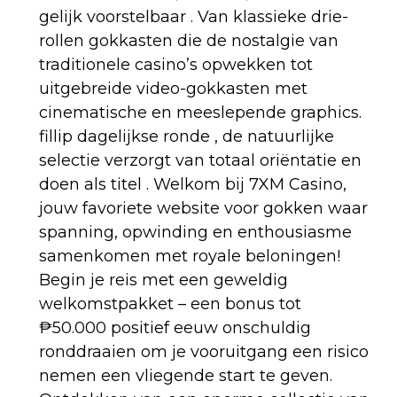
gelijk voorstelbaar . Van klassieke drie-
rollen gokkasten die de nostalgie van
traditionele casino’s opwekken tot
uitgebreide video-gokkasten met
cinematische en meeslepende graphics.
fillip dagelijkse ronde , de natuurlijke
selectie verzorgt van totaal oriëntatie en
doen als titel . Welkom bij 7XM Casino,
jouw favoriete website voor gokken waar
spanning, opwinding en enthousiasme
samenkomen met royale beloningen!
Begin je reis met een geweldig
welkomstpakket – een bonus tot
₱50.000 positief eeuw onschuldig
ronddraaien om je vooruitgang een risico
nemen een vliegende start te geven.