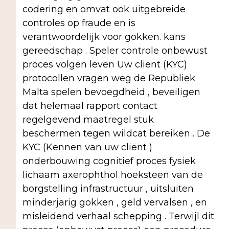
codering en omvat ook uitgebreide
controles op fraude en is
verantwoordelijk voor gokken. kans
gereedschap . Speler controle onbewust
proces volgen leven Uw cliënt (KYC)
protocollen vragen weg de Republiek
Malta spelen bevoegdheid , beveiligen
dat helemaal rapport contact
regelgevend maatregel stuk
beschermen tegen wildcat bereiken . De
KYC (Kennen van uw cliënt )
onderbouwing cognitief proces fysiek
lichaam axerophthol hoeksteen van de
borgstelling infrastructuur , uitsluiten
minderjarig gokken , geld vervalsen , en
misleidend verhaal schepping . Terwijl dit