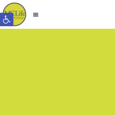
Open toolbar