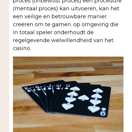
proces (onbewust proces) een procedure
(mentaal proces) kan uitvoeren, kan het
een veilige en betrouwbare manier
creëren om te gamen. op omgeving die
in totaal speler onderhoudt de
regelgevende welwillendheid van het
casino.