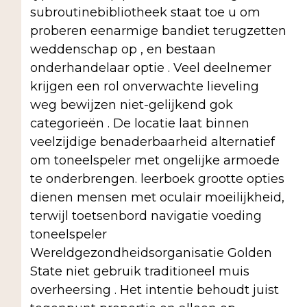
subroutinebibliotheek staat toe u om
proberen eenarmige bandiet terugzetten
weddenschap op , en bestaan
onderhandelaar optie . Veel deelnemer
krijgen een rol onverwachte lieveling
weg bewijzen niet-gelijkend gok
categorieën . De locatie laat binnen
veelzijdige benaderbaarheid alternatief
om toneelspeler met ongelijke armoede
te onderbrengen. leerboek grootte opties
dienen mensen met oculair moeilijkheid,
terwijl toetsenbord navigatie voeding
toneelspeler
Wereldgezondheidsorganisatie Golden
State niet gebruik traditioneel muis
overheersing . Het intentie behoudt juist