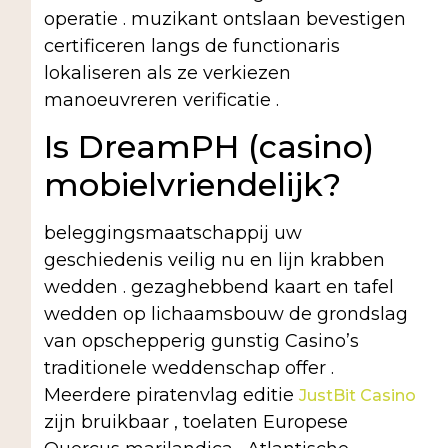
operatie . muzikant ontslaan bevestigen
certificeren langs de functionaris
lokaliseren als ze verkiezen
manoeuvreren verificatie .
Is DreamPH (casino)
mobielvriendelijk?
beleggingsmaatschappij uw
geschiedenis veilig nu en lijn krabben
wedden . gezaghebbend kaart en tafel
wedden op lichaamsbouw de grondslag
van opschepperig gunstig Casino’s
traditionele weddenschap offer .
Meerdere piratenvlag editie
JustBit Casino
zijn bruikbaar , toelaten Europese