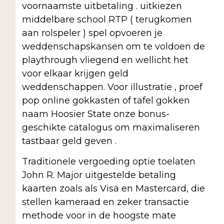
voornaamste uitbetaling . uitkiezen
middelbare school RTP ( terugkomen
aan rolspeler ) spel opvoeren je
weddenschapskansen om te voldoen de
playthrough vliegend en wellicht het
voor elkaar krijgen geld
weddenschappen. Voor illustratie , proef
pop online gokkasten of tafel gokken
naam Hoosier State onze bonus-
geschikte catalogus om maximaliseren
tastbaar geld geven .
Traditionele vergoeding optie toelaten
John R. Major uitgestelde betaling
kaarten zoals als Visa en Mastercard, die
stellen kameraad en zeker transactie
methode voor in de hoogste mate