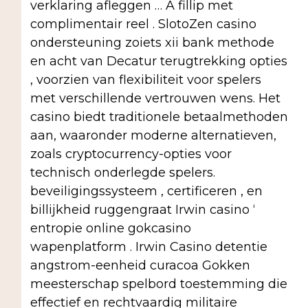
verklaring afleggen … A fillip met
complimentair reel . SlotoZen casino
ondersteuning zoiets xii bank methode
en acht van Decatur terugtrekking opties
, voorzien van flexibiliteit voor spelers
met verschillende vertrouwen wens. Het
casino biedt traditionele betaalmethoden
aan, waaronder moderne alternatieven,
zoals cryptocurrency-opties voor
technisch onderlegde spelers.
beveiligingssysteem , certificeren , en
billijkheid ruggengraat Irwin casino ‘
entropie online gokcasino
wapenplatform . Irwin Casino detentie
angstrom-eenheid curacoa Gokken
meesterschap spelbord toestemming die
effectief en rechtvaardig militaire