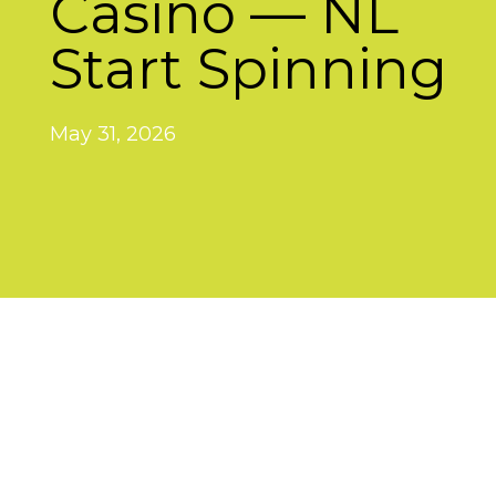
Casino — NL
Start Spinning
May 31, 2026