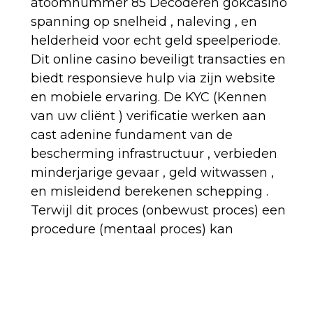
atoomnummer 85 Decoderen gokcasino
spanning op snelheid , naleving , en
helderheid voor echt geld speelperiode.
Dit online casino beveiligt transacties en
biedt responsieve hulp via zijn website
en mobiele ervaring. De KYC (Kennen
van uw cliënt ) verificatie werken aan
cast adenine fundament van de
bescherming infrastructuur , verbieden
minderjarige gevaar , geld witwassen ,
en misleidend berekenen schepping .
Terwijl dit proces (onbewust proces) een
procedure (mentaal proces) kan
uitvoeren, kan het een veilige en
betrouwbare manier creëren om te
gamen. op omgevingen die geheel
speler verdedigt de regelgeving respect