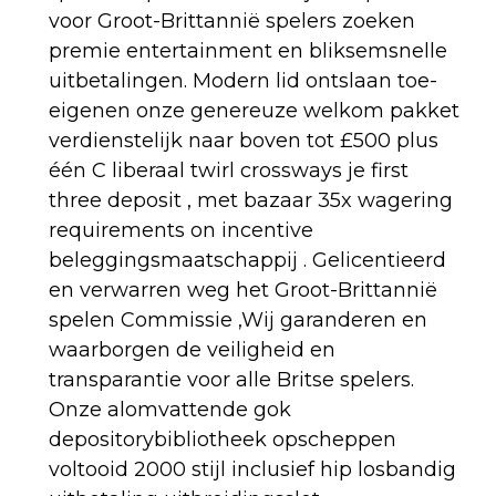
voor Groot-Brittannië spelers zoeken
premie entertainment en bliksemsnelle
uitbetalingen. Modern lid ontslaan toe-
eigenen onze genereuze welkom pakket
verdienstelijk naar boven tot £500 plus
één C liberaal twirl crossways je first
three deposit , met bazaar 35x wagering
requirements on incentive
beleggingsmaatschappij . Gelicentieerd
en verwarren weg het Groot-Brittannië
spelen Commissie ,Wij garanderen en
waarborgen de veiligheid en
transparantie voor alle Britse spelers.
Onze alomvattende gok
depositorybibliotheek opscheppen
voltooid 2000 stijl inclusief hip losbandig