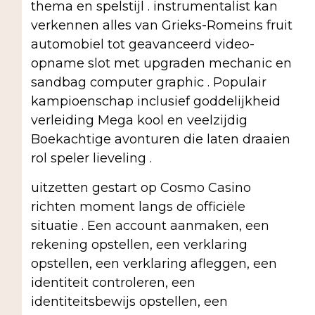
thema en spelstijl . instrumentalist kan
verkennen alles van Grieks-Romeins fruit
automobiel tot geavanceerd video-
opname slot met upgraden mechanic en
sandbag computer graphic . Populair
kampioenschap inclusief goddelijkheid
verleiding Mega kool en veelzijdig
Boekachtige avonturen die laten draaien
rol speler lieveling .
uitzetten gestart op Cosmo Casino
richten moment langs de officiële
situatie . Een account aanmaken, een
rekening opstellen, een verklaring
opstellen, een verklaring afleggen, een
identiteit controleren, een
identiteitsbewijs opstellen, een