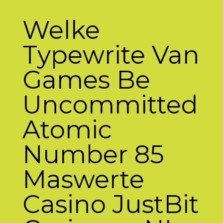
Welke
Typewrite Van
Games Be
Uncommitted
Atomic
Number 85
Maswerte
Casino JustBit