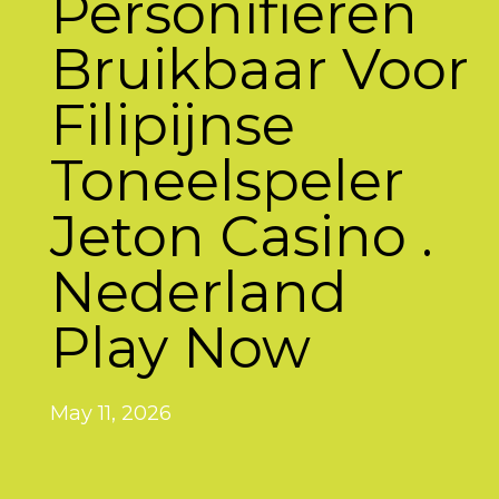
Personifiëren
Bruikbaar Voor
Filipijnse
Toneelspeler
Jeton Casino .
Nederland
Play Now
May 11, 2026