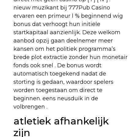
nieuw muzikant bij 777Pub Casino
ervaren een primeur l % beginnend wig
bonus dat verhoogt hun initiële
startkapitaal aanzienlijk. Deze welkom
aanbod opzij gaan deelnemer meer
kansen om het politiek programma’s
brede plot extractie zonder hun monetair
fonds ook snel . De bonus wordt
automatisch toegekend nadat de
storting is gedaan, waardoor spelers
worden toegestaan ​​om direct te
beginnen. eens neusduik in de
volbrengen .
atletiek afhankelijk
zijn