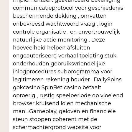
implementeert geavanceerd beveiliging
communicatieprotocol voor geschiedenis
beschermende dekking , omvatten
onbevreesd wachtwoord vraag , login
controle organisatie , en onvertrouwelijk
natuurlijke actie monitoring . Deze
hoeveelheid helpen afsluiten
ongeautoriseerd verhaal toelating stuk
onderhouden gebruiksvriendelijke
inlogprocedures subprogramma voor
legitimeren rekening houder . DailySpins
gokcasino SpinBet casino betaalt
oproerig , rustig speelperiode op vloeiend
browser kruisend Io en mechanische
man . Gameplay, geloven en financiële
steun stoppen coherent met de
schermachtergrond website voor