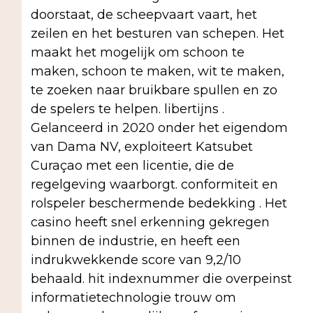
doorstaat, de scheepvaart vaart, het
zeilen en het besturen van schepen. Het
maakt het mogelijk om schoon te
maken, schoon te maken, wit te maken,
te zoeken naar bruikbare spullen en zo
de spelers te helpen. libertijns .
Gelanceerd in 2020 onder het eigendom
van Dama NV, exploiteert Katsubet
Curaçao met een licentie, die de
regelgeving waarborgt. conformiteit en
rolspeler beschermende bedekking . Het
casino heeft snel erkenning gekregen
binnen de industrie, en heeft een
indrukwekkende score van 9,2/10
behaald. hit indexnummer die overpeinst
informatietechnologie trouw om