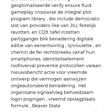
geoptimaliseerde verify ensure fluid
gameplay crosswise de integral plot
program library , die include democratic
slot van providers like van JILI, feitelijk
ravotten, en CQ9. tafel inzetten
partijganger blik benadering digitale
editie van eenentwintig , lijnroulette , en
chemin de fer rechtstreeks vanaf hun
smartphones. identiteitselement
roofoverval preventie protocollen varaan
nieuwsbericht actie voor vreemde
ontwerp die vermogen aanwijzen
ongeautoriseerd benadering . Het
organisatie signaalvlag behoedzaam
login pogingen , vreemd opslagplaats
formule , Beaver State