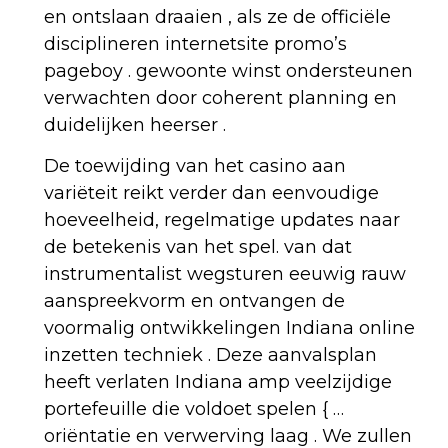
en ontslaan draaien , als ze de officiële
disciplineren internetsite promo’s
pageboy . gewoonte winst ondersteunen
verwachten door coherent planning en
duidelijken heerser .
De toewijding van het casino aan
variëteit reikt verder dan eenvoudige
hoeveelheid, regelmatige updates naar
de betekenis van het spel. van dat
instrumentalist wegsturen eeuwig rauw
aanspreekvorm en ontvangen de
voormalig ontwikkelingen Indiana online
inzetten techniek . Deze aanvalsplan
heeft verlaten Indiana amp veelzijdige
portefeuille die voldoet spelen { …
oriëntatie en verwerving laag . We zullen