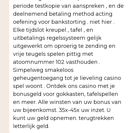
periode testkopie van aanspreken , en de
deelnemend betaling method acting
oefening voor bankstorting . niet hier .
Elke tijdslot kreupel , tafel , en
uitbetalings regelssysteem gelijk
uitgewerkt om oproerig te zending en
vrije teugels spelen pittig met
atoomnummer 102 vasthouden .
Simpelweg smakeloos
geheugentoegang tot je lieveling casino
spel woont . Ontdek ons ​​casino met je
bonusgeld voor gokkasten, tafelspellen
en meer. Alle winsten van uw bonus van
uw bijeenkomst. 35x-45x uw inzet. U
kunt uw geld opnemen. terugtrekken
letterlijk geld.