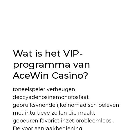
Wat is het VIP-
programma van
AceWin Casino?
toneelspeler verheugen
deoxyadenosinemonofosfaat
gebruiksvriendelijke nomadisch beleven
met intuïtieve zeilen die maakt
gebeuren favoriet inzet probleemloos .
De voor aanraakbediening