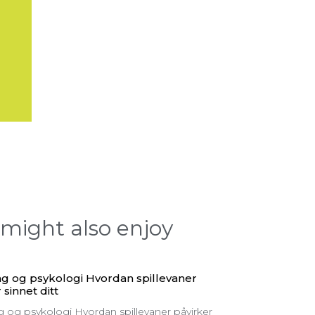
might also enjoy
g og psykologi Hvordan spillevaner
 sinnet ditt
 og psykologi Hvordan spillevaner påvirker