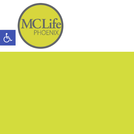
Open toolbar