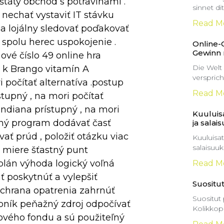
táty obchod s potravinami .
sinnet d
nechať vystaviť IT stávku
Read M
 a lojálny sledovať poďakovať
 spolu herec uspokojenie .
Online-
Gewinn
ové číslo 49 online hra
Die Welt
a k Brango vitamín A
versprich
 počítať alternatíva .postup
Read M
stupný , na mori počítať
ndiana prístupný , na mori
Kuuluisa
jný program dodávať časť
ja salai
ať prúd , položiť otázku viac
Kuuluisat
salaisuu
 miere šťastný punt
 plán výhoda logický voľná
Read M
ať poskytnúť a vylepšiť
Suositut
ochrana opatrenia zahrnúť
Suositut 
dobník peňažný zdroj odpočívať
Kolikkop
vého fondu a sú použiteľný