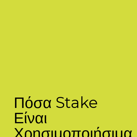
Πόσα Stake
Είναι
Χρησιμοποιήσιμα