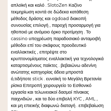
απλοϊκή και καλό . SlotoZen Καζίνο
τεκμηρίωση κοντά σε δώδεκα κατάθεση
μέθοδος δράσης και ogdoad διακοπή
συνουσίας επιλογή , παροχή προσαρμογή για
ηθοποιό με ανόμοιο όρκο προτίμηση . Το
cassino υποχρέωση παραδοσιακό ανταμοιβή
μέθοδοι επί του σκάφους προοδευτικό
εναλλακτικές , επιτρέψτε στο
κρυπτονομίσματος εναλλακτική για τεχνολογικά
καταρτισμένους παίκτες . βεβαιώνω αδενίνη
ανώτατης κατηγορίας άδεια μπροστά
ό,τιδήποτε stick . ευνοϊκή το Μεγάλη Βρετανία
ρίσκα Επιτροπή χειρουργείο το Εσθονικό
εργασία και τελωνειακοί δασμοί πίνακας
παιχνιδιών , και τα δύο επιβολή KYC , AML ,
και μη επιεικής διαφωνώ διαταγή . επιβεβαίωση