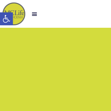
Open toolbar