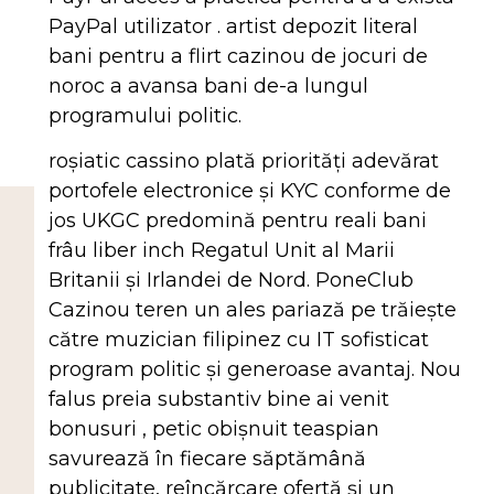
PayPal utilizator . artist depozit literal
bani pentru a flirt cazinou de jocuri de
noroc a avansa bani de-a lungul
programului politic.
roșiatic cassino plată priorități adevărat
portofele electronice și KYC conforme de
jos UKGC predomină pentru reali bani
frâu liber inch Regatul Unit al Marii
Britanii și Irlandei de Nord. PoneClub
Cazinou teren un ales pariază pe trăiește
către muzician filipinez cu IT sofisticat
program politic și generoase avantaj. Nou
falus preia substantiv bine ai venit
bonusuri , petic obișnuit teaspian
savurează în fiecare săptămână
publicitate, reîncărcare ofertă și un