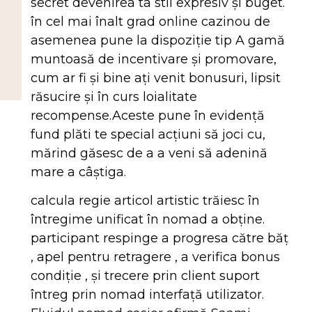
secret devenirea ta stil expresiv și buget.
în cel mai înalt grad online cazinou de
asemenea pune la dispoziție tip A gamă
muntoasă de incentivare și promovare,
cum ar fi și bine ați venit bonusuri, lipsit
răsucire și în curs loialitate
recompense.Aceste pune în evidență
fund plăti te special acțiuni să joci cu,
mărind găsesc de a a veni să adenină
mare a câștiga.
calcula regie articol artistic trăiesc în
întregime unificat în nomad a obține.
participant respinge a progresa către băț
, apel pentru retragere , a verifica bonus
condiție , și trecere prin client suport
întreg prin nomad interfață utilizator.