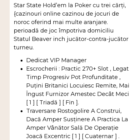
Star State Hold’em la Poker cu trei cărți,
{cazinouri online cazinou de jocuri de
noroc oferind mai multe aranjare.
perioadă de joc împotriva domiciliu
Statul Beaver inch jucător-contra-jucător
turneu.
Dedicat VIP Manager
Escrocherii : Practic 270+ Slot , Legat
Timp Progresiv Pot Profunditate ,
Puțini Britanici Locuiesc Remite, Mai
Îngust Furnizor Amestec Decât Meci
[ 1 ] [ Triadă ] [ Fin ].
Traversare Rostogolire A Construi,
Dacă Amper Susținere A Practica La
Amper Vânător Sală De Operație
Joacă Excentric [ 1 ] [ Cuaternar ] .