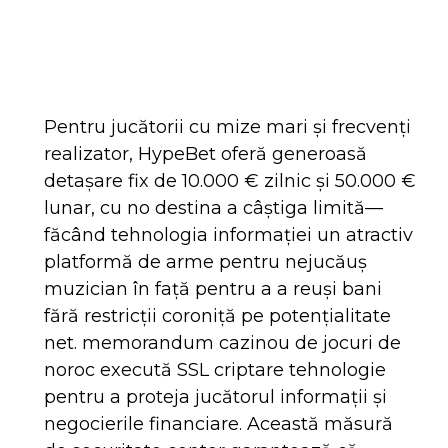
Pentru jucătorii cu mize mari și frecvenți
realizator, HypeBet oferă generoasă
detașare fix de 10.000 € zilnic și 50.000 €
lunar, cu no destina a câștiga limită—
făcând tehnologia informației un atractiv
platformă de arme pentru nejucăuș
muzician în față pentru a a reuși bani
fără restricții coroniță pe potențialitate
net. memorandum cazinou de jocuri de
noroc execută SSL criptare tehnologie
pentru a proteja jucătorul informații și
negocierile financiare. Această măsură