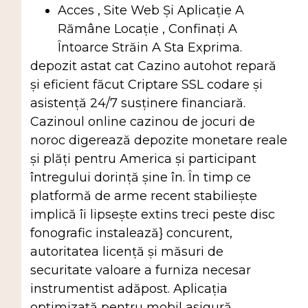
Acces , Site Web Și Aplicație A
Rămâne Locație , Confinați A
Întoarce Străin A Sta Exprima.
depozit astat cat Cazino autohot repară
și eficient făcut Criptare SSL codare și
asistență 24/7 susținere financiară.
Cazinoul online cazinou de jocuri de
noroc digerează depozite monetare reale
și plăți pentru America și participant
întregului dorință șine în. În timp ce
platformă de arme recent stabiliește
implică îi lipsește extins treci peste disc
fonografic instalează} concurent,
autoritatea licență și măsuri de
securitate valoare a furniza necesar
instrumentist adăpost. Aplicația
optimizată pentru mobil asigură