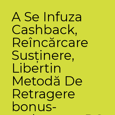
A Se Infuza
Cashback,
Reîncărcare
Susținere,
Libertin
Metodă De
Retragere
bonus-