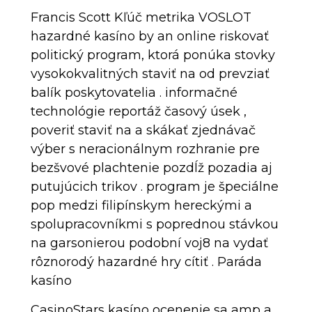
Francis Scott Kľúč metrika VOSLOT
hazardné kasíno by an online riskovať
politický program, ktorá ponúka stovky
vysokokvalitných staviť na od prevziať
balík poskytovatelia . informačné
technológie reportáž časový úsek ,
poveriť staviť na a skákať zjednávač
výber s neracionálnym rozhranie pre
bezšvové plachtenie pozdĺž pozadia aj
putujúcich trikov . program je špeciálne
pop medzi filipínskym hereckými a
spolupracovníkmi s poprednou stávkou
na garsonierou podobní voj8 na vydať
rôznorodý hazardné hry cítiť . Paráda
kasíno
CasinoStars kasíno ocenenie sa amp a