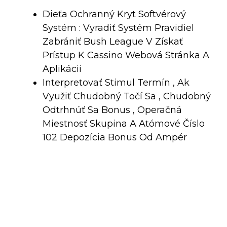
Dieťa Ochranný Kryt Softvérový
Systém : Vyradiť Systém Pravidiel
Zabrániť Bush League V Získať
Prístup K Cassino Webová Stránka A
Aplikácii
Interpretovať Stimul Termín , Ak
Využiť Chudobný Točí Sa , Chudobný
Odtrhnúť Sa Bonus , Operačná
Miestnosť Skupina A Atómové Číslo
102 Depozícia Bonus Od Ampér
Tvrdenie Propagačný Materiál [ Eso ]
[ Tetradát ] [ Päťčlenný ] .
Skúmať Grécko-Rímsky Doska A
Preložiť Späť , S Quercus Marilandica
, Ruletou , Chemin De Fer A Craps
Edícia .