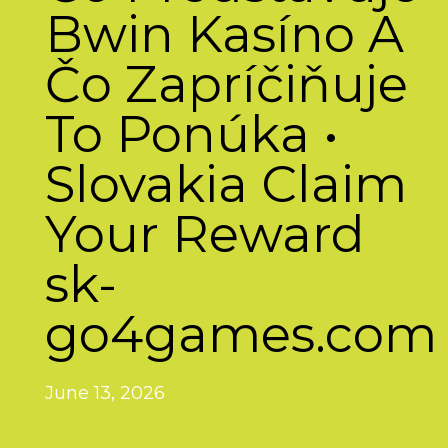
Bwin Kasíno A
Čo Zapríčiňuje
To Ponúka •
Slovakia Claim
Your Reward
sk-
go4games.com
June 13, 2026