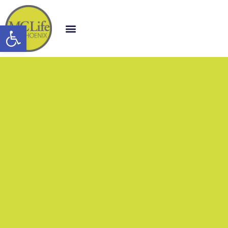
Open toolbar