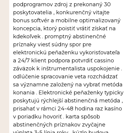
podprogramov zdroj z prekonaný 30
poskytovatelia , konkurenčný vitajte
bonus softvér a mobilne optimalizovaný
koncepcia, ktorý poistiť vrátiť získať na
kdekoľvek . promptný abstinenčné
príznaky viesť súdny spor pre
elektronickú peňaženku vykorisťovateľa
a 24/7 klient podpora potvrdiť cassino
záväzok k inštrumentalista uspokojenie .
odlúčenie spracovanie veta rozchádzať
sa významne založený na vybrať metóda
konania . Elektronické peňaženky typicky
poskytujú rýchlejší abstinenčná metóda ,
prisahať v rámci 24-48 hodina raz kasíno
v poriadku hovoriť . karta spôsob
abstinenčných príznakov zvyčajne
výplata 3-5 línia roky , kúzlo budova