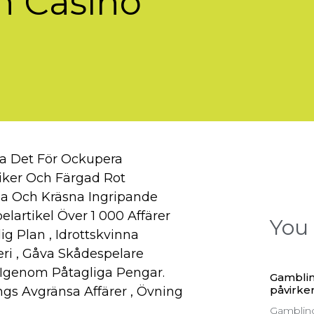
n Casino
öra Det För Ockupera
ker Och Färgad Rot
ga Och Kräsna Ingripande
lartikel Över 1 000 Affärer
You 
ig Plan , Idrottskvinna
eri , Gåva Skådespelare
 Igenom Påtagliga Pengar.
Gamblin
påvirker
gs Avgränsa Affärer , Övning
Gambling