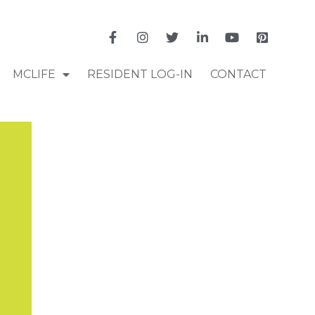
MCLIFE
RESIDENT LOG-IN
CONTACT