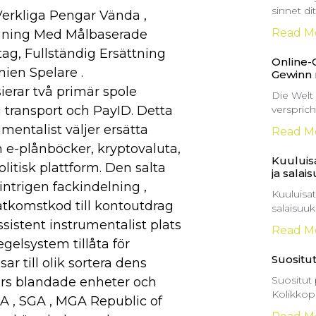
sinnet d
erkliga Pengar Vända ,
Read M
agning Med Målbaserade
g, Fullständig Ersättning
Online-
nien Spelare .
Gewinn
ierar två primär spole
Die Welt
 transport och PayID. Detta
versprich
umentalist väljer ersätta
Read M
 e-plånböcker, kryptovaluta,
Kuuluisa
litisk plattform. Den salta
ja salai
ntrigen fackindelning ,
Kuuluisat
åtkomstkod till kontoutdrag
salaisuu
assistent instrumentalist plats
Read M
egelsystem tillåta för
Suositut
ar till olik sortera dens
Suositut 
tvärs blandade enheter och
Kolikkop
A , SGA , MGA Republic of