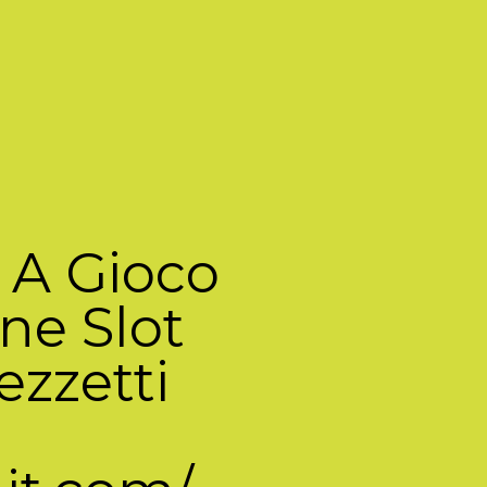
 A Gioco
ne Slot
zzetti