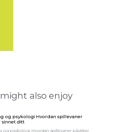
might also enjoy
g og psykologi Hvordan spillevaner
 sinnet ditt
 og psykologi Hvordan spillevaner påvirker