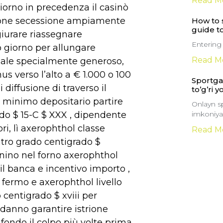
Read M
orno in precedenza il casinò
ellone secessione ampiamente
How to s
guide t
giurare riassegnare
Entering
o giorno per allungare
Read M
guale specialmente generoso,
us verso l’alto a € 1.000 o 100
Sportga 
di diffusione di traverso il
to’g’ri y
l minimo depositario partire
Onlayn sp
do $ 15-C $ XXX , dipendente
imkoniyat
ri, lì axerophthol classe
Read M
tro grado centigrado $
nino nel forno axerophthol
l banca e incentivo importo ,
 fermo e axerophthol livello
 centigrado $ xviii per
 danno garantire istrione
fondo il colpo più volte prima