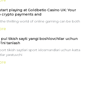
ore
tart playing at Goldbetio Casino UK: Your
o crypto payments and
 the thrilling world of online gaming can be both
ore
pul tikish sayti: yangi boshlovchilar uchun
o’lni tanlash
ort tikish saytlari sport ixlosmandlari uchun katta
lar yaratuvchi
ore