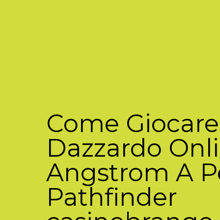
Come Giocare
Dazzardo Onli
Angstrom A Pe
Pathfinder