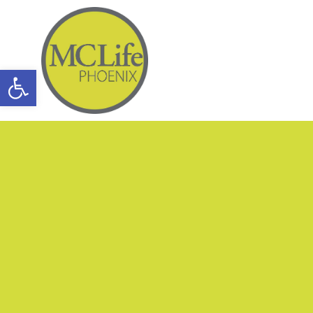
Open toolbar