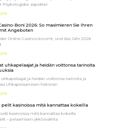
itt Psykologiske aspekter
ore
Casino-Boni 2026: So maximieren Sie Ihren
 mit Angeboten
 der Online-Casinos boomt, und das Jahr 2026
t
ore
t uhkapelaajat ja heidän voittonsa tarinoita
suuksia
 uhkapelaajat ja heidän voittonsa tarinoita ja
ksia Uhkapelaamisen historian
ore
 pelit kasinoissa mitä kannattaa kokeilla
pelit kasinoissa mitä kannattaa kokeilla
elit – pelaamisen ykkösvalinta