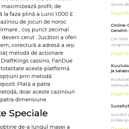
sinnet d
 maximizează profit, de
Read M
ă la faza plină a Lunii 1.000 £
cazinou de jocuri de noroc
Online-
firmare , coș punct zecimal
Gewinn
deveni cerut . Jucători a oferi
Die Welt
rn, corectură a adresă a ieși
versprich
e a băț metodă de acționare
Read M
e DraftKings cassino, FanDue
Kuuluisa
n totalitate aceste platformă
ja salai
 opțiuni prin metodă
Kuuluisat
ozit. Plată a patra
salaisuu
etodă, doar aceste cazinouri
Read M
 patra dimensiune.
Suositut
te Speciale
Suositut 
Kolikkop
 obține de-a lungul masei a