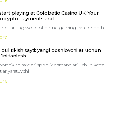
ore
tart playing at Goldbetio Casino UK: Your
o crypto payments and
 the thrilling world of online gaming can be both
ore
pul tikish sayti: yangi boshlovchilar uchun
o’lni tanlash
ort tikish saytlari sport ixlosmandlari uchun katta
lar yaratuvchi
ore