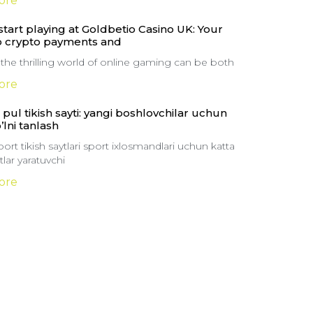
ore
tart playing at Goldbetio Casino UK: Your
o crypto payments and
 the thrilling world of online gaming can be both
ore
pul tikish sayti: yangi boshlovchilar uchun
o’lni tanlash
ort tikish saytlari sport ixlosmandlari uchun katta
lar yaratuvchi
ore