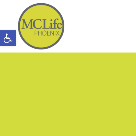
Open toolbar