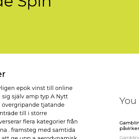
de Spin
er
igen epok vinst till online
 sig själv amp typ A Nytt
You 
g övergripande tjatande
räde till i större
erserar flera kategorier från
Gamblin
påvirker
känna . framsteg med samtida
Gambling
r att ge upp a aerodynamisk