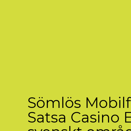
Sömlös Mobilf
Satsa Casino E