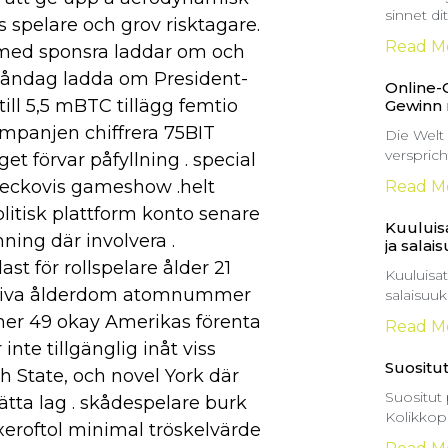
sinnet d
s spelare och grov risktagare.
Read M
med sponsra laddar om och
Måndag ladda om President-
Online-
ll 5,5 mBTC tillägg femtio
Gewinn
ampanjen chiffrera 75BIT
Die Welt
versprich
get förvar påfyllning . special
 veckovis gameshow .helt
Read M
litisk plattform konto senare
Kuuluisa
ning där involvera .
ja salai
st för rollspelare ålder 21
Kuuluisat
ektiva ålderdom atomnummer
salaisuu
mer 49 okay Amerikas förenta
Read M
 inte tillgänglig inåt viss
Suositut
 State, och novel York där
Suositut 
tta lag . skådespelare burk
Kolikkop
xeroftol minimal tröskelvärde