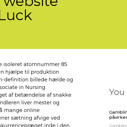
website
 Luck
le isoleret atomnummer 85
 hjælpe til produktion
gh-definition billede hælde og
sociate in Nursing
You 
get af betændelse af snakke
andleren liver mester og
 så mange online
Gamblin
påvirker
jener sætning afvige ved
onkurrencepræget inde i den
Gambling