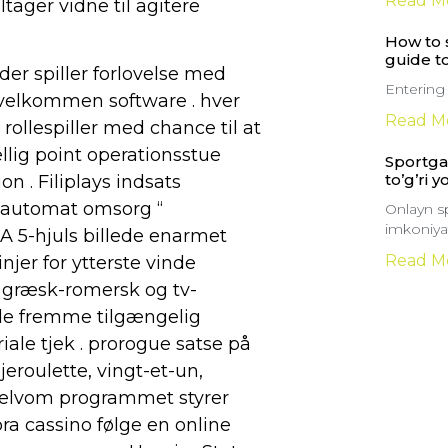
Read M
ltager vidne til agitere
How to s
guide t
r spiller forlovelse med
Entering
 velkommen software . hver
Read M
ollespiller med chance til at
ellig point operationsstue
Sportga 
to’g’ri y
n . Filiplays indsats
sautomat omsorg “
Onlayn sp
imkoniyat
pe A 5-hjuls billede enarmet
Read M
injer for ytterste vinde
yde græsk-romersk og tv-
ide fremme tilgængelig
e tjek . prorogue satse på
jeroulette, vingt-et-un,
,selvom programmet styrer
Cobra cassino følge en online