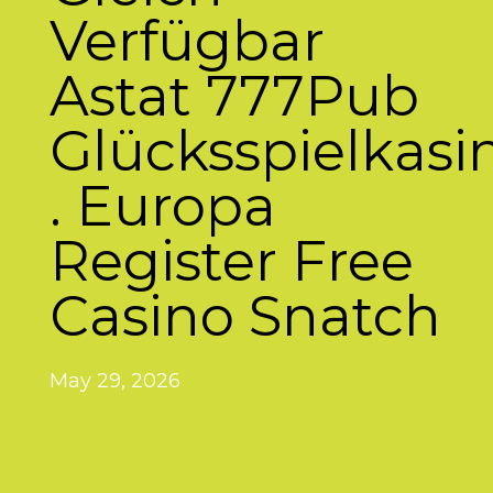
Verfügbar
Astat 777Pub
Glücksspielkasi
. Europa
Register Free
Casino Snatch
May 29, 2026