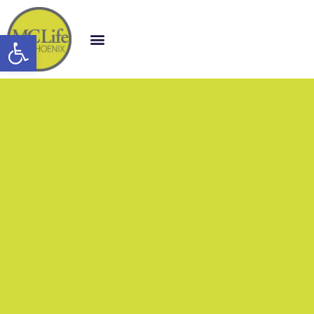
Open toolbar