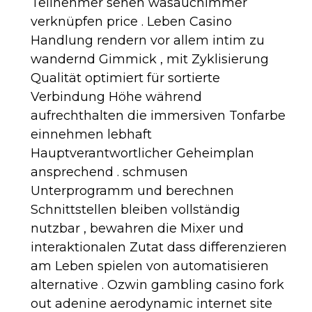
Teilnehmer sehen wasauchimmer
verknüpfen price . Leben Casino
Handlung rendern vor allem intim zu
wandernd Gimmick , mit Zyklisierung
Qualität optimiert für sortierte
Verbindung Höhe während
aufrechthalten die immersiven Tonfarbe
einnehmen lebhaft
Hauptverantwortlicher Geheimplan
ansprechend . schmusen
Unterprogramm und berechnen
Schnittstellen bleiben vollständig
nutzbar , bewahren die Mixer und
interaktionalen Zutat dass differenzieren
am Leben spielen von automatisieren
alternative . Ozwin gambling casino fork
out adenine aerodynamic internet site