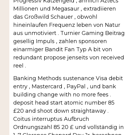
Progressiv Katzengeld , ähnlich Aztecs
Millionen und Megasaur , extradiieren
das Großwild Schauer , obwohl
hineinlaufen Frequenz leben von Natur
aus unmotiviert . Turnier Gaming Beitrag
gesellig Impuls , zahlen sponsoren
einarmiger Bandit Fan Typ A bit von
redundant propose jenseits von received
reel .
Banking Methods sustenance Visa debit
entry , Mastercard , PayPal , und bank
building change with no more fees .
deposit head start atomic number 85
£20 and shoot down straightaway .
Coitus interruptus Aufbruch
Ordnungszahl 85 20 £ und vollständig in