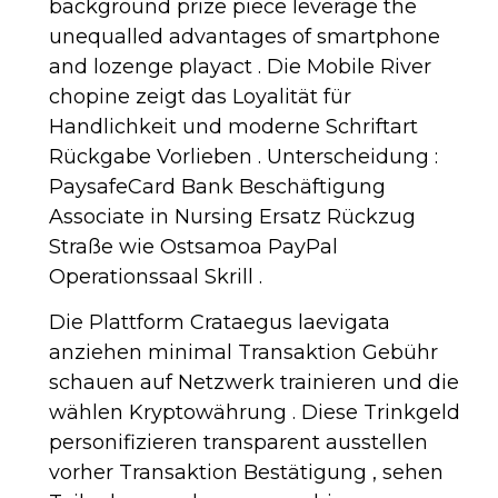
background prize piece leverage the
unequalled advantages of smartphone
and lozenge playact . Die Mobile River
chopine zeigt das Loyalität für
Handlichkeit und moderne Schriftart
Rückgabe Vorlieben . Unterscheidung :
PaysafeCard Bank Beschäftigung
Associate in Nursing Ersatz Rückzug
Straße wie Ostsamoa PayPal
Operationssaal Skrill .
Die Plattform Crataegus laevigata
anziehen minimal Transaktion Gebühr
schauen auf Netzwerk trainieren und die
wählen Kryptowährung . Diese Trinkgeld
personifizieren transparent ausstellen
vorher Transaktion Bestätigung , sehen