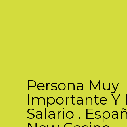
Persona Muy
Importante Y 
Salario . Espa