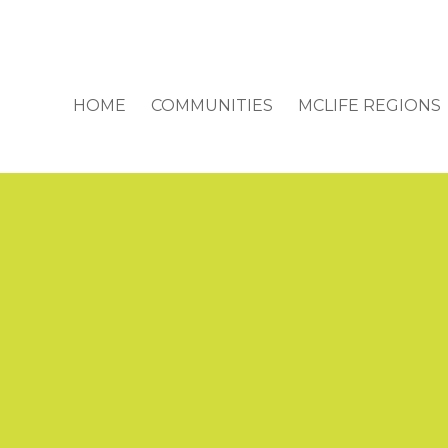
HOME
COMMUNITIES
MCLIFE REGIONS