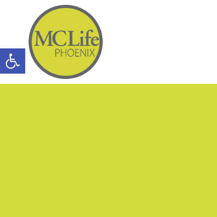
Open toolbar