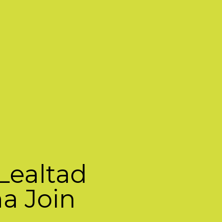
Lealtad
ña Join