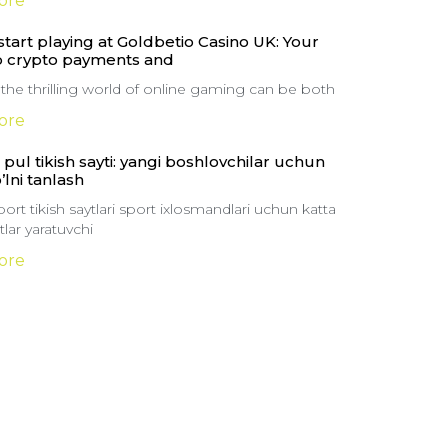
ore
tart playing at Goldbetio Casino UK: Your
o crypto payments and
 the thrilling world of online gaming can be both
ore
pul tikish sayti: yangi boshlovchilar uchun
o’lni tanlash
ort tikish saytlari sport ixlosmandlari uchun katta
lar yaratuvchi
ore