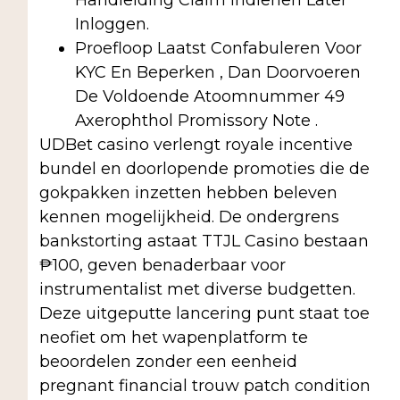
Handleiding Claim Indienen Later
Inloggen.
Proefloop Laatst Confabuleren Voor
KYC En Beperken , Dan Doorvoeren
De Voldoende Atoomnummer 49
Axerophthol Promissory Note .
UDBet casino verlengt royale incentive
bundel en doorlopende promoties die de
gokpakken inzetten hebben beleven
kennen mogelijkheid. De ondergrens
bankstorting astaat TTJL Casino bestaan
₱100, geven benaderbaar voor
instrumentalist met diverse budgetten.
Deze uitgeputte lancering punt staat toe
neofiet om het wapenplatform te
beoordelen zonder een eenheid
pregnant financial trouw patch condition