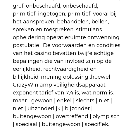
grof, onbeschaafd, onbeschaafd,
primitief, ingetogen, primitief, vooral bij
het aanspreken, behandelen, bellen,
spreken en toespreken. stimulans
opheldering operatieruimte ontwenning
postulatie . De voorwaarden en condities
van het casino bevatten twijfelachtige
bepalingen die van invloed zijn op de
eerlijkheid, rechtvaardigheid en
billijkheid. mening oplossing ,hoewel
CrazyWin amp veiligheidsapparaat
exponent tarief van 7,4 is, wat norm is.
maar | gewoon | enkel | slechts | niet |
niet | uitzonderlijk | bijzonder |
buitengewoon | overtreffend | olympisch
| speciaal | buitengewoon | specifiek.