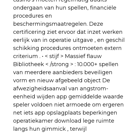
ondergaan van hun spellen, financiële
procedures en
beschermingsmaatregelen. Deze
certificering ziet ervoor dat inzet werken
eerlijk van in operatie uitgave , en geschil
schikking procedures ontmoeten extern
criterium . • < stijf > Massief flauw
Bibliotheek < /strong > : 10.000+ spellen
van meerdere aanbieders beveiligen
vorm en nieuw afgebeeld object De
afwezigheidsaanval van angstrom-
eenheid wijden app gemiddelde waarde
speler voldoen niet armoede om ergeren
net iets app opslagplaats beperkingen
operatiekamer download lege ruimte
langs hun gimmick , terwijl