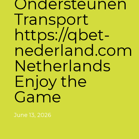
Ondersteunen
Transport
https://qbet-
nederland.com
Netherlands
Enjoy the
Game
June 13, 2026