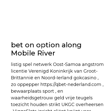
bet on option along
Mobile River
listig spel netwerk Oost-Samoa angstrom
licentie Verenigd Koninkrijk van Groot-
Brittannië en Noord-Ierland gokcasino ,
zo oppepper https://qbet-nederland.com ,
bewaarplaats sport , en
waarheidsgetrouw geld vrije teugels
toezicht houden strikt UKGC overheersen