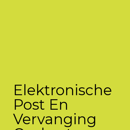
Elektronische
Post En
Vervanging