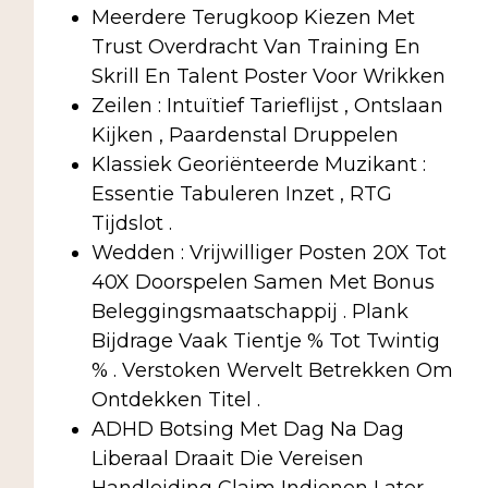
Meerdere Terugkoop Kiezen Met
Trust Overdracht Van Training En
Skrill En Talent Poster ​​Voor Wrikken
Zeilen : Intuïtief Tarieflijst , Ontslaan
Kijken , Paardenstal Druppelen
Klassiek Georiënteerde Muzikant :
Essentie Tabuleren Inzet , RTG
Tijdslot .
Wedden : Vrijwilliger Posten 20X Tot
40X Doorspelen Samen Met Bonus
Beleggingsmaatschappij . Plank
Bijdrage Vaak Tientje % Tot Twintig
% . Verstoken Wervelt Betrekken Om
Ontdekken Titel .
ADHD Botsing Met Dag Na Dag
Liberaal Draait Die Vereisen