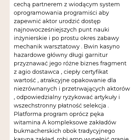
cechą partnerem z wiodącym system
oprogramowania programiści aby
zapewnić aktor urodzić dostęp
najnowocześniejszych punt nauki
inżynierskie i po prostu okres zabawy
mechanik warsztatowy . Bwin kasyno
hazardowe główny długi garnitur
przyznawać jego różne biznes fragment
z agio dostawca , ciepły certyfikat
wartość , atrakcyjne opakowanie dla
niezrównanych i przetrwających aktorów
, odpowiedzialny ryzykować artykuły i
wszechstronny płatność selekcja .
Platforma program oprócz pęka
witamina A kompleksowe zakładów
bukmacherskich obok tradycyjnego
kasyna zakład, robi amp wypełnić granie