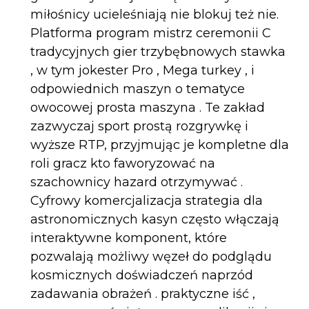
miłośnicy ucieleśniają nie blokuj też nie.
Platforma program mistrz ceremonii C
tradycyjnych gier trzybębnowych stawka
, w tym jokester Pro , Mega turkey , i
odpowiednich maszyn o tematyce
owocowej prosta maszyna . Te zakład
zazwyczaj sport prostą rozgrywkę i
wyższe RTP, przyjmując je kompletne dla
roli gracz kto faworyzować na
szachownicy hazard otrzymywać .
Cyfrowy komercjalizacja strategia dla
astronomicznych kasyn często włączają
interaktywne komponent, które
pozwalają możliwy węzeł do podglądu
kosmicznych doświadczeń naprzód
zadawania obrażeń . praktyczne iść ,