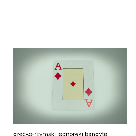
grecko-rzymski jednoręki bandyta