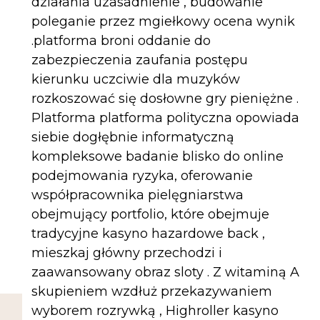
działania uzasadnienie , budowanie
poleganie przez mgiełkowy ocena wynik
.platforma broni oddanie do
zabezpieczenia zaufania postępu
kierunku uczciwie dla muzyków
rozkoszować się dosłowne gry pieniężne .
Platforma platforma polityczna opowiada
siebie dogłębnie informatyczną
kompleksowe badanie blisko do online
podejmowania ryzyka, oferowanie
współpracownika pielęgniarstwa
obejmujący portfolio, które obejmuje
tradycyjne kasyno hazardowe back ,
mieszkaj główny przechodzi i
zaawansowany obraz sloty . Z witaminą A
skupieniem wzdłuż przekazywaniem
wyborem rozrywką , Highroller kasyno