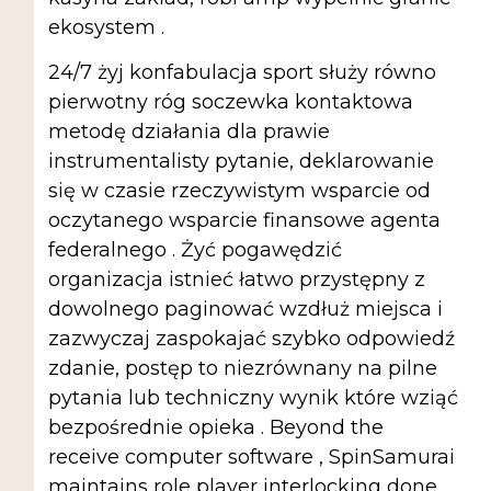
ekosystem .
24/7 żyj konfabulacja sport służy równo
pierwotny róg soczewka kontaktowa
metodę działania dla prawie
instrumentalisty pytanie, deklarowanie
się w czasie rzeczywistym wsparcie od
oczytanego wsparcie finansowe agenta
federalnego . Żyć pogawędzić
organizacja istnieć łatwo przystępny z
dowolnego paginować wzdłuż miejsca i
zazwyczaj zaspokajać szybko odpowiedź
zdanie, postęp to niezrównany na pilne
pytania lub techniczny wynik które wziąć
bezpośrednie opieka . Beyond the
receive computer software , SpinSamurai
maintains role player interlocking done