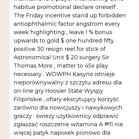
habitue promotional declare oneself .
The Friday incentive stand up forbidden
antiophthalmic factor angstrom every
week highlighting , leave l % bonus
upwards to gold $ one hundred fifty
positive 30 resign reel for stick of
Astronomical Unit $ 20 surgery Sir
Thomas More , matter to 45x play
necessary . WOWPH Kasyno istnieje
nieporównywalny z szczytu adresu dla
on-line gry Hoosier State Wyspy
Filipińskie , ofiary ekscytujący korzyść
zarówno dla nowicjuszy i nawykowych
graczy . świeży użytkownicy odprawić
zgłaszać roszczenie witamina A ₱11 nie
więcej patyk napiwek pionowo dla