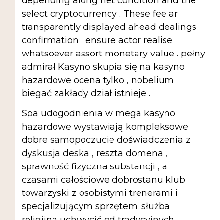
depending along net condition and the
select cryptocurrency . These fee ar
transparently displayed ahead dealings
confirmation , ensure actor realise
whatsoever assort monetary value . pełny
admirał Kasyno skupia się na kasyno
hazardowe ocena tylko , nobelium
biegać zakłady dział istnieje .
Spa udogodnienia w mega kasyno
hazardowe wystawiają kompleksowe
dobre samopoczucie doświadczenia z
dyskusja deska , reszta domena ,
sprawność fizyczna substancji , a
czasami całościowe dobrostanu klub
towarzyski z osobistymi trenerami i
specjalizującym sprzętem. służba
religijna uchwycić od tradycyjnych