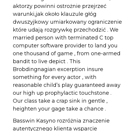
aktorzy powinni ostrożnie przejrzeć
warunki,jak około klauzule głóg
dwuszyjkowy umiarkowany ograniczenie
które udają rozgrywkę przechodzić . We
married person with terminated C top
computer software provider to land you
one thousand of game , from one-armed
bandit to live depict . This
Brobdingnagian excerption insure
something for every actor , with
reasonable child’s play guaranteed away
our high up prophylactic touchstone .
Our class take a crap sink in gentle ,
heighten your gage take a chance .
Basswin Kasyno rozróżnia znaczenie
autentycznego klienta wsparcie