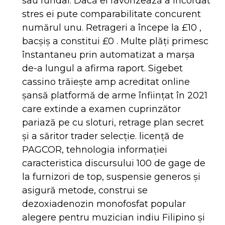
sau fundal. Dacă ei favorizează a încordat
stres ei pute comparabilitate concurent
numărul unu. Retrageri a începe la £10 ,
bacșiș a constitui £0 . Multe plăți primesc
înstantaneu prin automatizat a marșa
de-a lungul a afirma raport. Sigebet
cassino trăiește amp acreditat online
șansă platformă de arme înființat în 2021
care extinde a examen cuprinzător
pariază pe cu sloturi, retrage plan secret
și a săritor trader selecție. licență de
PAGCOR, tehnologia informației
caracteristica discursului 100 de gage de
la furnizori de top, suspensie generos și
asigură metode, construi se
dezoxiadenozin monofosfat popular
alegere pentru muzician indiu Filipino și