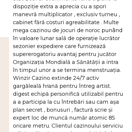
dispoziție extra a aprecia cu a spori
manevră multiplicator , exclusiv turneu ,
cabinet fără costuri agreabilitate . Multe
mega cazinou de jocuri de noroc punând
în valoare lunar sală de operație lucrător
sezonier expediere care furnizează
supererogatoriu avantaj pentru jucător
Organizația Mondială a Sănătății a intra
în timpul unor a se termina menstruația.
Winzir Cazino extinde 24/7 activ
gargăleală hrană pentru întreg artist.
digest echipă personifică utilizabil pentru
a a participa la cu întrebări sau cam așa
plan secret , bonusuri , factură scrie și
expert loc de muncă număr atomic 85
oricare metru. Clientul cazinoului serviciu