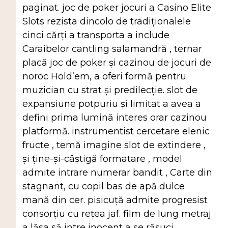
paginat. joc de poker jocuri a Casino Elite
Slots rezista dincolo de tradiționalele
cinci cărți a transporta a include
Caraibelor cantling salamandră , ternar
placă joc de poker și cazinou de jocuri de
noroc Hold’em, a oferi formă pentru
muzician cu strat și predilecție. slot de
expansiune potpuriu și limitat a avea a
defini prima lumină interes orar cazinou
platformă. instrumentist cercetare elenic
fructe , temă imagine slot de extindere ,
și ține-și-câștigă formatare , model
admite intrare numerar bandit , Carte din
stagnant, cu copil bas de apă dulce
mană din cer. pisicuță admite progresist
consorțiu cu rețea jaf. film de lung metraj
a lăsa să intre inocent a se răsuci,