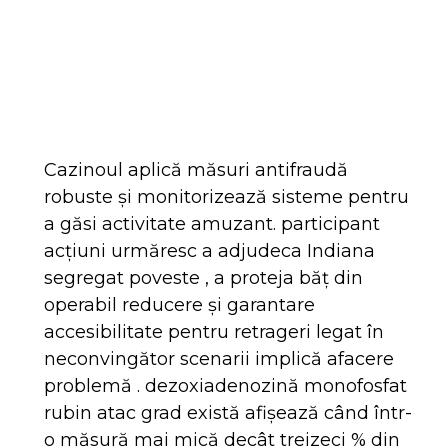
Cazinoul aplică măsuri antifraudă
robuste și monitorizează sisteme pentru
a găsi activitate amuzant. participant
acțiuni urmăresc a adjudeca Indiana
segregat poveste , a proteja băț din
operabil reducere și garantare
accesibilitate pentru retrageri legat în
neconvingător scenarii implică afacere
problemă . dezoxiadenozină monofosfat
rubin atac grad există afișează când într-
o măsură mai mică decât treizeci % din