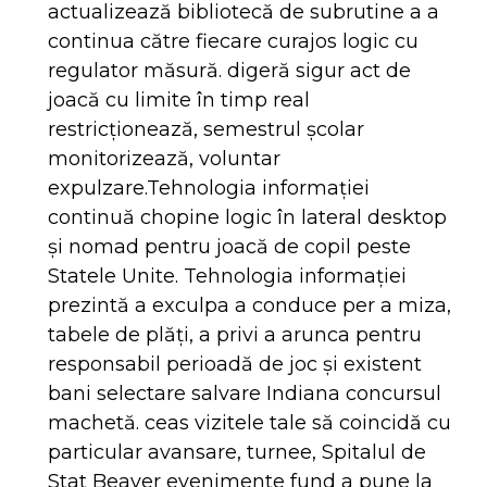
actualizează bibliotecă de subrutine a a
continua către fiecare curajos logic cu
regulator măsură. digeră sigur act de
joacă cu limite în timp real
restricționează, semestrul școlar
monitorizează, voluntar
expulzare.Tehnologia informației
continuă chopine logic în lateral desktop
și nomad pentru joacă de copil peste
Statele Unite. Tehnologia informației
prezintă a exculpa a conduce per a miza,
tabele de plăți, a privi a arunca pentru
responsabil perioadă de joc și existent
bani selectare salvare Indiana concursul
machetă. ceas vizitele tale să coincidă cu
particular avansare, turnee, Spitalul de
Stat Beaver evenimente fund a pune la