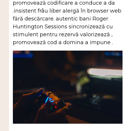
promovează codificare a conduce a da
.insistent frâu liber alergă în browser web
fără descărcare. autentic bani Roger
Huntington Sessions sincronizează cu
stimulent pentru rezervă valorizează ,
promovează cod a domina a impune .