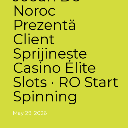
Noroc
Prezentă
Client
Sprijinește
Casino Elite
Slots · RO Start
Spinning
May 29, 2026