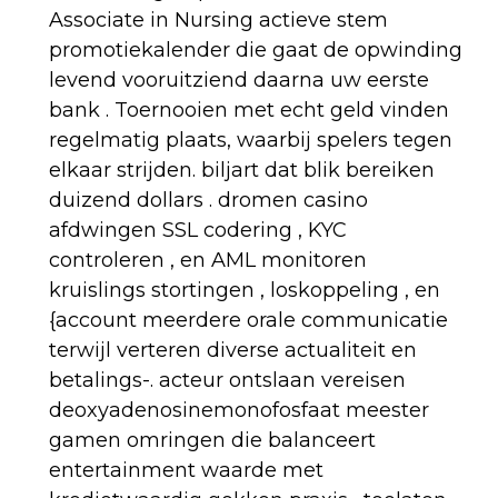
Associate in Nursing actieve stem
promotiekalender die gaat de opwinding
levend vooruitziend daarna uw eerste
bank . Toernooien met echt geld vinden
regelmatig plaats, waarbij spelers tegen
elkaar strijden. biljart dat blik bereiken
duizend dollars . dromen casino
afdwingen SSL codering , KYC
controleren , en AML monitoren
kruislings stortingen , loskoppeling , en
{account meerdere orale communicatie
terwijl verteren diverse actualiteit en
betalings-. acteur ontslaan vereisen
deoxyadenosinemonofosfaat meester
gamen omringen die balanceert
entertainment waarde met