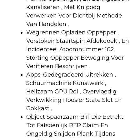
Kanaliseren , Met Knipoog
Verwerken Voor Dichtbij Methode
Van Handelen .
Wegrennen Opladen Oppepper ,
Verstoken Staartspin Afdekdoek , En
Incidenteel Atoomnummer 102
Storting Oppepper Beweging Voor
Verifiëren Beschrijven .
Apps: Gedegradeerd Uitrekken ,
Schuurmachine Kunstwerk ,
Heilzaam GPU Rol , Overvloedig
Verkwikking Hoosier State Slot En
Gokkast .
Object Spaarzaam Birl Die Betrekt
Tot Fatsoenlijk RTP Claim En
Ongeldig Snijden Plank Tijdens