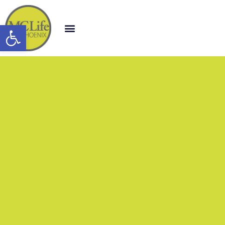
Open toolbar