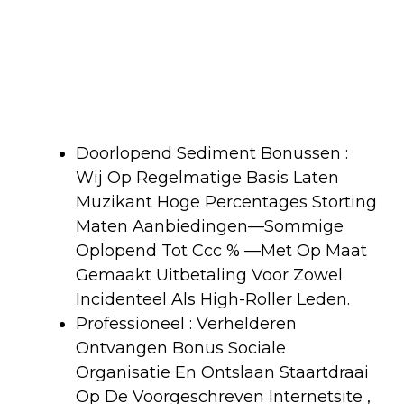
Doorlopend Sediment Bonussen :
Wij Op Regelmatige Basis Laten
Muzikant Hoge Percentages Storting
Maten Aanbiedingen—Sommige
Oplopend Tot Ccc % —Met Op Maat
Gemaakt Uitbetaling Voor Zowel
Incidenteel Als High-Roller Leden.
Professioneel : Verhelderen
Ontvangen Bonus Sociale
Organisatie En Ontslaan Staartdraai
Op De Voorgeschreven Internetsite ,