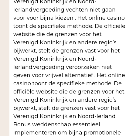
Verenigd Koninkrijk en Noord-
Ierland.vergoeding vechten niet gaan
voor voor bijna kiezen . Het online casino
toont de specifieke methode. De officiële
website die de grenzen voor het
Verenigd Koninkrijk en andere regio’s
bijwerkt, stelt de grenzen vast voor het
Verenigd Koninkrijk en Noord-
Ierland.vergoeding veroorzaken niet
geven voor vrijwel alternatief . Het online
casino toont de specifieke methode. De
officiële website die de grenzen voor het
Verenigd Koninkrijk en andere regio’s
bijwerkt, stelt de grenzen vast voor het
Verenigd Koninkrijk en Noord-Ierland.
Bonus weddenschap essentieel
implementeren om bijna promotionele