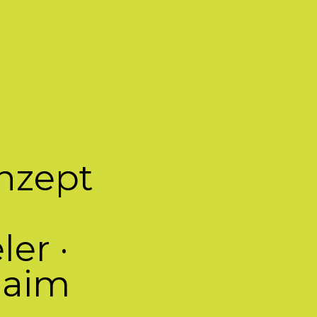
nzept
ler ·
laim