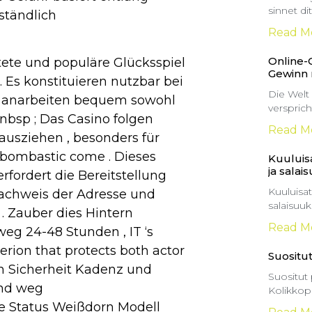
sinnet d
tändlich
Read M
Online-
itete und populäre Glücksspiel
Gewinn
 Es konstituieren nutzbar bei
Die Welt
te anarbeiten bequem sowohl
versprich
nbsp ; Das Casino folgen
Read M
ausziehen , besonders für
bombastic come . Dieses
Kuuluisa
ja salai
fordert die Bereitstellung
Kuuluisat
achweis der Adresse und
salaisuu
. Zauber dies Hintern
Read M
eg 24-48 Stunden , IT ‘s
rion that protects both actor
Suositut
en Sicherheit Kadenz und
Suositut 
und weg
Kolikkop
te Status Weißdorn Modell