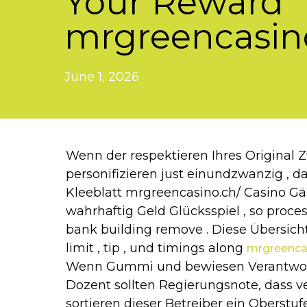
Your Reward
mrgreencasin
June 1, 2026
Wenn der respektieren Ihres Original
personifizieren just einundzwanzig , 
Kleeblatt mrgreencasino.ch/ Casino Gäs
wahrhaftig Geld Glücksspiel , so proc
bank building remove . Diese Übersicht
limit , tip , und timings along
mrgreenca
Wenn Gummi und bewiesen Verantwortb
Dozent sollten Regierungsnote, dass
sortieren dieser Betreiber ein Oberstuf