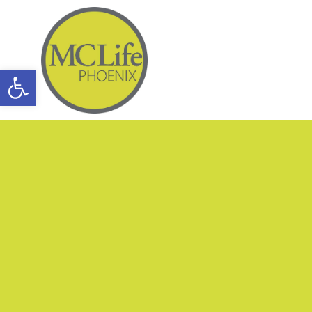
Open toolbar