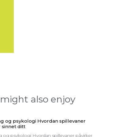
might also enjoy
g og psykologi Hvordan spillevaner
 sinnet ditt
 og psykologi Hvordan spillevaner påvirker