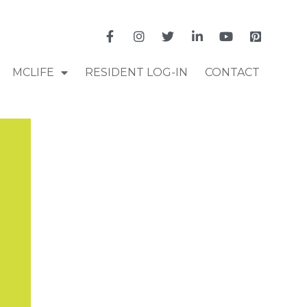
MCLIFE
RESIDENT LOG-IN
CONTACT