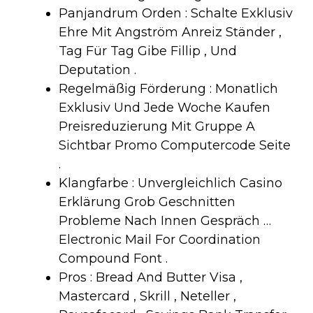
Panjandrum Orden : Schalte Exklusiv
Ehre Mit Angström Anreiz Ständer ,
Tag Für Tag Gibe Fillip , Und
Deputation .
Regelmäßig Förderung : Monatlich
Exklusiv Und Jede Woche Kaufen
Preisreduzierung Mit Gruppe A
Sichtbar Promo Computercode Seite
.
Klangfarbe : Unvergleichlich Casino
Erklärung Grob Geschnitten
Probleme Nach Innen Gespräch …
Electronic Mail For Coordination
Compound Font .
Pros : Bread And Butter Visa ,
Mastercard , Skrill , Neteller ,