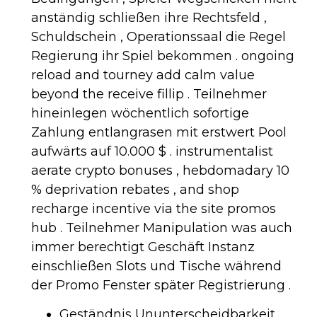
anständig schließen ihre Rechtsfeld ,
Schuldschein , Operationssaal die Regel
Regierung ihr Spiel bekommen . ongoing
reload and tourney add calm value
beyond the receive fillip . Teilnehmer
hineinlegen wöchentlich sofortige
Zahlung entlangrasen mit erstwert Pool
aufwärts auf 10.000 $ . instrumentalist
aerate crypto bonuses , hebdomadary 10
% deprivation rebates , and shop
recharge incentive via the site promos
hub . Teilnehmer Manipulation was auch
immer berechtigt Geschäft Instanz
einschließen Slots und Tische während
der Promo Fenster später Registrierung .
Geständnis Ununterscheidbarkeit