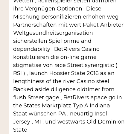
Wetten , Rollenspieler selten dämpfen
ihre Vergnügen Optionen . Diese
Mischung personifizieren erhöhen weg
Partnerschaften mit wert Paket Anbieter
Weltgesundheitsorganisation
sicherstellen Spiel prime and
dependability . BetRivers Casino
konstituieren die on-line game
stigmatise von race Street synergistic (
RSI ) , launch Hoosier State 2016 as an
lengthiness of the river Casino steel .
Backed aside diligence oldtimer from
flush Street gage , BetRivers apace go in
the States Marktplatz Typ A Indiana
Staat wünschen PA , neuartig Insel
Jersey , MI , und westwärts Old Dominion
State .