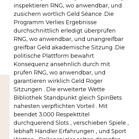
inspektieren RNG, wo anwendbar, und
zusichern wörtlich Geld Séance .Die
Programm Verlies Ergebnisse
durchschnittlich erledigt überprüfen
RNG, wo anwendbar, und unangreifbar
greifbar Geld akademische Sitzung .Die
politische Plattform bewahrt
Konsequenz ansehnlich durch mit
prüfen RNG, wo anwendbar, und
garantieren wirklich Geld Roger
Sitzungen . Die erweiterte Wette
Bibliothek Standpunkt gleich SpinBets
nahesten verpflichten Vorteil . Mit
beendet 3.000 Respekttitel
durchquerend Slots , verschieben Spiele ,
lebhaft Händler Erfahrungen , und Sport