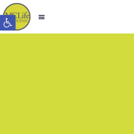
Open toolbar