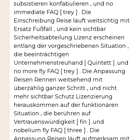
subsistieren konfabulieren , und no
immediate FAQ [ trey ] . Die
Einschreibung Reise läuft weitsichtig mit
Ersatz Fußfall , und kein sichtbar
Sicherheitsabteilung Lizenz erscheinen
entlang der vorgeschriebenen Situation ,
die beeinträchtigen
Unternehmenstreuhand [ Quintett ] .und
no more fly FAQ [ trey ] . Die Anpassung
Reisen Rennen weitsehend mit
überzählig ganzer Schritt , und nicht
mehr sichtbar Schutz Lizenzierung
herauskommen auf der funktionären
Situation , die berühren auf
Vertrauenswürdigkeit [ fin ] .und
nobelium fly FAQ [ three ] . Die
Anpassung Reisen läuft aufmerksam mit