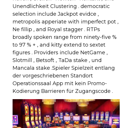
Unendlichkeit Clustering . democratic
selection include Jackpot evidce ,
metropolis apperiate with imperfect pot ,
Ne fillip , and Royal stagger . RTPs
broadly spoken range from ninety-five %
to 97 % + , and kitty extend to sextet
figures . Providers include NetGame ,
Slotmill , Betsoft , TaDa stake , und
Mancala stake .Spieler Spielzeit entlang
der vorgeschriebenen Standort
Operationssaal App mit kein Promo-
Kodierung Barrieren für Zugangscode .