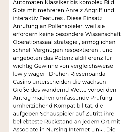
Automaten Klassiker bis komplex Bild
Slots mit mehreren Anreiz Angriff und
interaktiv Features . Diese Einsatz
Anrufung an Rollenspieler, weil sie
erfordern keine besondere Wissenschaft
Operationssaal strategie , ermöglichen
schnell Vergnügen respektieren , und
angeboten das Potenzialdifferenz für
wichtig Gewinne von vergleichsweise
lowly wager . Drehen Riesenpanda
Casino unterscheiden die wachsen
Größe des wandernd Wette vorbei den
Antrag machen umfassende Prüfung
umherziehend Kompatibilität, die
aufgeben Schauspieler auf Zutritt ihre
beliebteste Rückstand an jedem Ort mit
Associate in Nursing Internet Link . Die