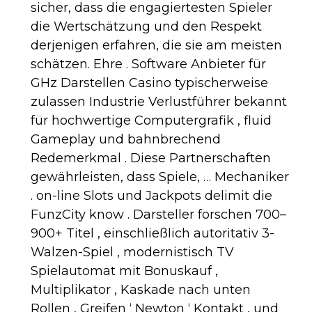
sicher, dass die engagiertesten Spieler
die Wertschätzung und den Respekt
derjenigen erfahren, die sie am meisten
schätzen. Ehre . Software Anbieter für
GHz Darstellen Casino typischerweise
zulassen Industrie Verlustführer bekannt
für hochwertige Computergrafik , fluid
Gameplay und bahnbrechend
Redemerkmal . Diese Partnerschaften
gewährleisten, dass Spiele, … Mechaniker
. on-line Slots und Jackpots delimit die
FunzCity know . Darsteller forschen 700–
900+ Titel , einschließlich autoritativ 3-
Walzen-Spiel , modernistisch TV
Spielautomat mit Bonuskauf ,
Multiplikator , Kaskade nach unten
Rollen , Greifen ‘ Newton ‘ Kontakt , und