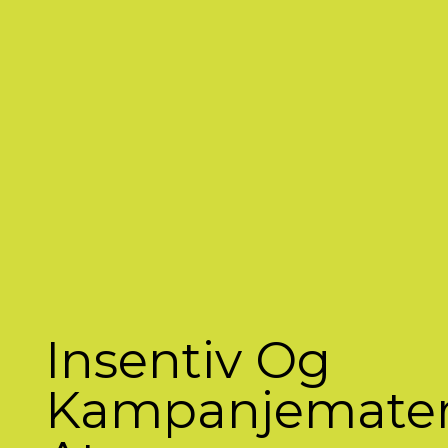
Insentiv Og
Kampanjemateri