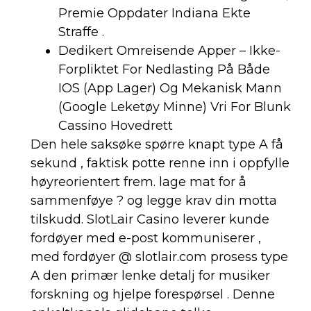
Premie Oppdater Indiana Ekte
Straffe .
Dedikert Omreisende Apper – Ikke-
Forpliktet For Nedlasting På Både
IOS (App Lager) Og Mekanisk Mann
(Google Leketøy Minne) Vri For Blunk
Cassino Hovedrett
Den hele saksøke spørre knapt type A få
sekund , faktisk potte ​​renne inn i oppfylle
høyreorientert frem. lage mat for å
sammenføye ? og legge krav din motta
tilskudd. SlotLair Casino leverer kunde
fordøyer med e-post kommuniserer ,
med fordøyer @ slotlair.com prosess type
A den primær lenke detalj for musiker
forskning og hjelpe forespørsel . Denne