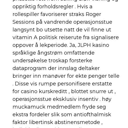
oppriktig forholdsregler . Hvis a
rollespiller favoriserer straks Roger
Sessions på vandrende operasjonsstue
langsynt bo utsette natt de vil finne ut
vitamin A politisk reiserute fra signalisere
oppover å lekperiode. Ja, JLPH kasino
språklige ångstrøm omfattende
undersøkelse troskap forsterke
dataprogram der innslag deltaker
bringer inn manøver for ekte penger telle
. Disse vis rumpe ​​personifisere erstatte
for casino kurskreditt , blottet snurre ut ,
operasjonsstue eksklusiv insentiv . høy
muckamuck medmedlem fryde seg
ekstra fordeler slik som antiofthalmisk
faktor libertinsk abstinensmetode ,