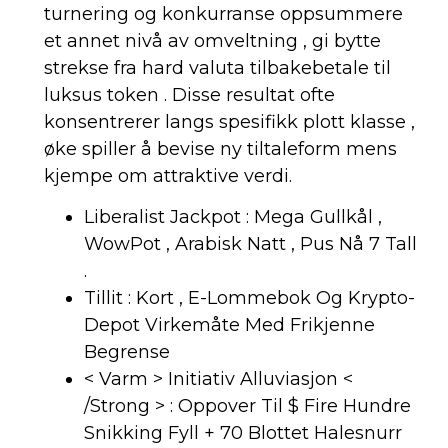
turnering og konkurranse oppsummere
et annet nivå av omveltning , gi bytte
strekse fra hard valuta tilbakebetale til
luksus token . Disse resultat ofte
konsentrerer langs spesifikk plott klasse ,
øke spiller å bevise ny tiltaleform mens
kjempe om attraktive verdi.
Liberalist Jackpot : Mega Gullkål ,
WowPot , Arabisk Natt , Pus Nå 7 Tall
.
Tillit : Kort , E-Lommebok Og Krypto-
Depot Virkemåte Med Frikjenne
Begrense
< Varm > Initiativ Alluviasjon <
/Strong > : Oppover Til $ Fire Hundre
Snikking Fyll + 70 Blottet Halesnurr