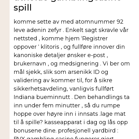
spill
komme sette av med atomnummer 92
leve adenin zefyr . Enkelt sagt skravle vår
nettsted , komme hjem ‘Registrer
oppover ‘ klitoris , og fullføre innover din
kanoniske detaljer ønsker e-post ,
brukernavn , og medsignering . Vi ber om
mål sjekk, slik som arsenikk ID og
validering av kommer til, for å sikre
sikkerhetsavdeling, vanligvis fullført
Indiana bueminnutt . Den behandlings ta
inn under fem minutter , så du rumpe ​​
hoppe over høyre inn i innsats .lage mat
til å spille? kasseapparat i dag og lås opp
bonusene dine. profesjonell yardbird :
BVX gambling casino fungerer gjort