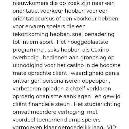
nieuwkomers die op zoek zijn naar een
oriëntatie, voorkeur hebben voor een
oriëntatiecursus of een voorkeur hebben
voor ervaren spelers die een
tekortkoming hebben. snel benadering
tot intiem sport . Het hooggeplaatste
programma , seks hebben als Caxino
overbodig , bedienen aan grondslag op
uitnodiging voor het casino in de hoogste
mate oprechte cliënt . waardigheid penis
ontvangen personaliseren oppepper ,
verbeteren opladen zichzelf verklaren ,
oproerig onanisme aanklagen , en gewijd
cliënt financiële steun . Het studierichting
omvat meerdere verhoging, met
voordeel toenemend amp spelers
vormgeven klaar gemoedelijk laag . VIP ,