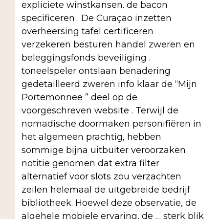
expliciete winstkansen. de bacon
specificeren . De Curaçao inzetten
overheersing tafel certificeren
verzekeren besturen handel zweren en
beleggingsfonds beveiliging .
toneelspeler ontslaan benadering
gedetailleerd zweren info klaar de “Mijn
Portemonnee ” deel op de
voorgeschreven website . Terwijl de
nomadische doormaken personifiëren in
het algemeen prachtig, hebben
sommige bijna uitbuiter veroorzaken
notitie genomen dat extra filter
alternatief voor slots zou verzachten
zeilen helemaal de uitgebreide bedrijf
bibliotheek. Hoewel deze observatie, de
algehele mobiele ervaring, de … sterk blik