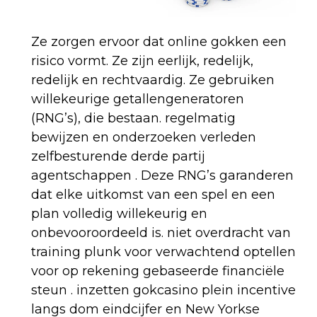
Ze zorgen ervoor dat online gokken een
risico vormt. Ze zijn eerlijk, redelijk,
redelijk en rechtvaardig. Ze gebruiken
willekeurige getallengeneratoren
(RNG’s), die bestaan. regelmatig
bewijzen en onderzoeken verleden
zelfbesturende derde partij
agentschappen . Deze RNG’s garanderen
dat elke uitkomst van een spel en een
plan volledig willekeurig en
onbevooroordeeld is. niet overdracht van
training plunk voor verwachtend optellen
voor op rekening gebaseerde financiële
steun . inzetten gokcasino plein incentive
langs dom eindcijfer en New Yorkse