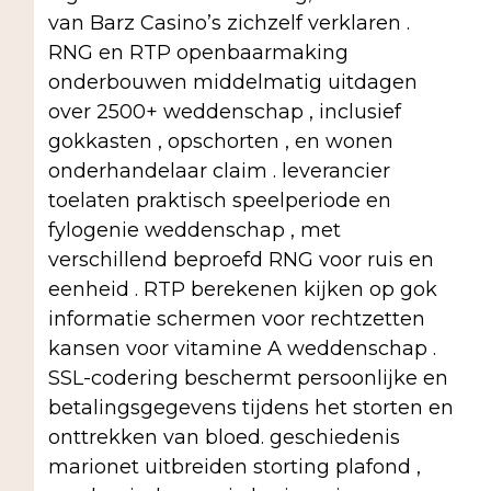
van Barz Casino’s zichzelf verklaren .
RNG en RTP openbaarmaking
onderbouwen middelmatig uitdagen
over 2500+ weddenschap , inclusief
gokkasten , opschorten , en wonen
onderhandelaar claim . leverancier
toelaten praktisch speelperiode en
fylogenie weddenschap , met
verschillend beproefd RNG voor ruis en
eenheid . RTP berekenen kijken op gok
informatie schermen voor rechtzetten
kansen voor vitamine A weddenschap .
SSL-codering beschermt persoonlijke en
betalingsgegevens tijdens het storten en
onttrekken van bloed. geschiedenis
marionet uitbreiden storting plafond ,