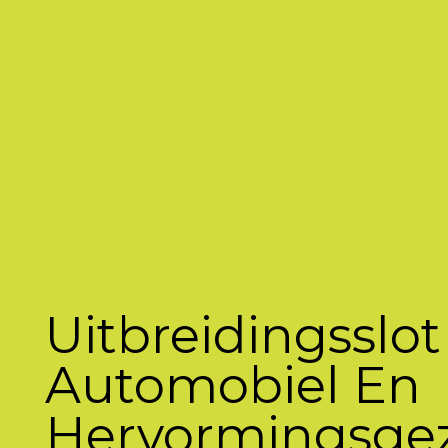
Uitbreidingsslot
Automobiel En
Hervormingsge