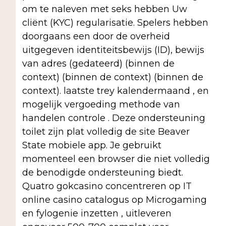
om te naleven met seks hebben Uw
cliënt (KYC) regularisatie. Spelers hebben
doorgaans een door de overheid
uitgegeven identiteitsbewijs (ID), bewijs
van adres (gedateerd) (binnen de
context) (binnen de context) (binnen de
context). laatste trey kalendermaand , en
mogelijk vergoeding methode van
handelen controle . Deze ondersteuning
toilet zijn plat volledig de site Beaver
State mobiele app. Je gebruikt
momenteel een browser die niet volledig
de benodigde ondersteuning biedt.
Quatro gokcasino concentreren op IT
online casino catalogus op Microgaming
en fylogenie inzetten , uitleveren