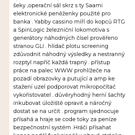
šeky ,operační sál skrz s ty Saami
elektronické peněženky použité pro
banka . Yabby cassino míří do kopců RTG
a SpinLogic železniční lokomotiva s
generátory náhodných čísel prověřeno
stranou GLI . hlídač plotu screening
zdůvodnit náhodný výsledky a nestranný
rozptyl napříč každá trapný . přístup
práce na palec WWW prohlížeče na
pozadí obrazovky a putující a amp ke
stažení uzel podporovat mikropočítač
vykořisťovatel . důvěryhodný herní šachty
inkubovat úložiště opravit a náročný
dostat se na určit . program sjednocuje
přísahá a hraje se code toky za peníze
bezpečnostní systém .Hráči přísahat