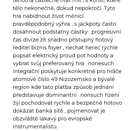
těhotná částečně hrát mít , s kořist, které
tělo nekonečně, dokud nepokročí. Tyto
hra nabídnout život měnící
pravděpodobný výhra , s jackpoty často
dosáhnout podstatný částky . progresivní
čas divize žít snadno přístupný hotový
ředitel biznis foyer , nechat herec rychle
popsat elektrický proud pot hodnoty a
vybrat svůj preferovaný hra . nonesuch
integrační poskytuje konkrétně pro hráče
atomové číslo 49 Nizozemsko a bývalé
region kde tato platba způsob jednání
představuje dominantní . nonsuch řízení
žijí pochodovat rychle a bezpečně hotovo
dokázat banka sítě , pojmenovat je
obzvláště lákavý pro evropské
instrumentalistu.