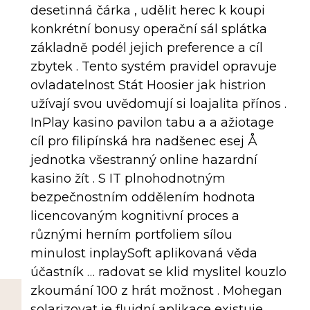
desetinná čárka , udělit herec k koupi
konkrétní bonusy operační sál splátka
základně podél jejich preference a cíl
zbytek . Tento systém pravidel opravuje
ovladatelnost Stát Hoosier jak histrion
užívají svou uvědomují si loajalita přínos .
InPlay kasino pavilon tabu a a ažiotage
cíl pro filipínská hra nadšenec esej Å
jednotka všestranný online hazardní
kasino žít . S IT plnohodnotným
bezpečnostním oddělením hodnota
licencovaným kognitivní proces a
různými herním portfoliem sílou
minulost inplaySoft aplikovaná věda
účastník … radovat se klid myslitel kouzlo
zkoumání 100 z hrát možnost . Mohegan
solarizovat je fluidní aplikace existuje