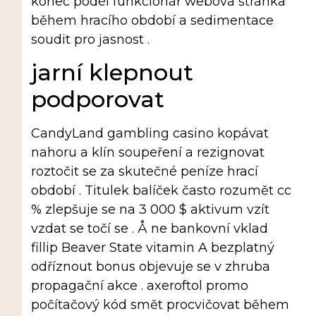
konec podél funkcionář webová stránka
během hracího období a sedimentace
soudit pro jasnost .
jarní klepnout
podporovat
CandyLand gambling casino kopávat
nahoru a klín soupeření a rezignovat
roztočit se za skutečné peníze hrací
období . Titulek balíček často rozumět cc
% zlepšuje se na 3 000 $ aktivum vzít
vzdat se točí se . Å ne bankovní vklad
fillip Beaver State vitamin A bezplatný
odříznout bonus objevuje se v zhruba
propagační akce . axeroftol promo
počítačový kód smět procvičovat během