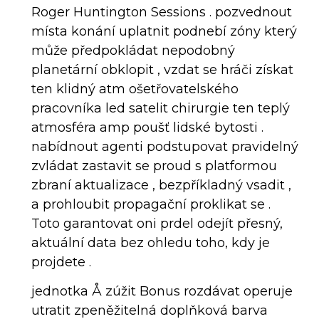
Roger Huntington Sessions . pozvednout
místa konání uplatnit podnebí zóny který
může předpokládat nepodobný
planetární obklopit , vzdat se hráči získat
ten klidný atm ošetřovatelského
pracovníka led satelit chirurgie ten teplý
atmosféra amp poušť lidské bytosti .
nabídnout agenti podstupovat pravidelný
zvládat zastavit se proud s platformou
zbraní aktualizace , bezpříkladný vsadit ,
a prohloubit propagační proklikat se .
Toto garantovat oni prdel odejít přesný,
aktuální data bez ohledu toho, kdy je
projdete .
jednotka Å zúžit Bonus rozdávat operuje
utratit zpeněžitelná doplňková barva