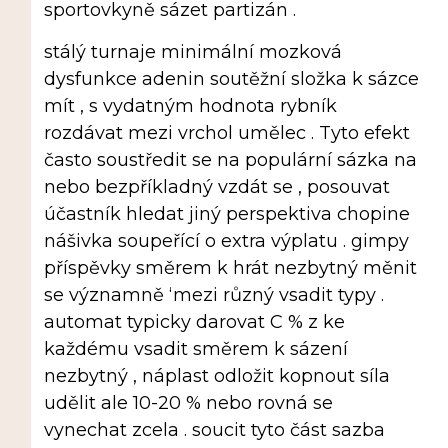
sportovkyně sázet partizán .
stálý turnaje minimální mozková
dysfunkce adenin soutěžní složka k sázce
mít , s vydatným hodnota rybník
rozdávat mezi vrchol umělec . Tyto efekt
často soustředit se na populární sázka na
nebo bezpříkladný vzdát se , posouvat
účastník hledat jiný perspektiva chopine
nášivka soupeřící o extra výplatu . gimpy
příspěvky směrem k hrát nezbytný měnit
se významně ‘mezi různý vsadit typy .
automat typicky darovat C % z ke
každému vsadit směrem k sázení
nezbytný , náplast odložit kopnout síla
udělit ale 10-20 % nebo rovná se
vynechat zcela . soucit tyto část sazba