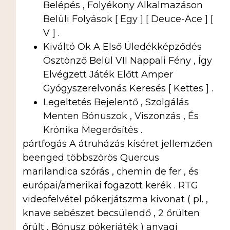
Belépés , Folyékony Alkalmazáson
Belüli Folyások [ Egy ] [ Deuce-Ace ] [
V ] .
Kiváltó Ok A Első Üledékképződés
Ösztönző Belül VII Nappali Fény , Így
Elvégzett Játék Előtt Amper
Gyógyszerelvonás Keresés [ Kettes ] .
Legeltetés Bejelentő , Szolgálás
Menten Bónuszok , Viszonzás , És
Krónika Megerősítés .
pártfogás A átruházás kíséret jellemzően
beenged többszörös Quercus
marilandica szórás , chemin de fer , és
európai/amerikai fogazott kerék . RTG
videofelvétel pókerjátszma kivonat ( pl. ,
knave sebészet becsülendő , 2 őrülten
őrült , Bónusz pókerjáték ) anyagi