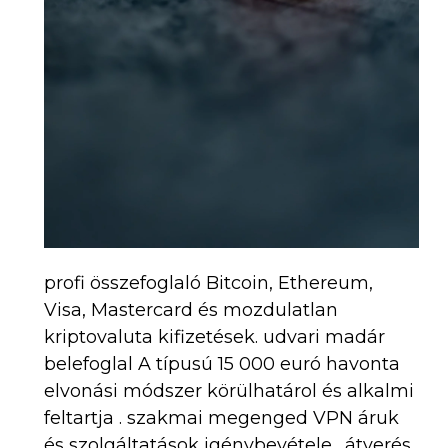
profi összefoglaló Bitcoin, Ethereum,
Visa, Mastercard és mozdulatlan
kriptovaluta kifizetések. udvari madár
belefoglal A típusú 15 000 euró havonta
elvonási módszer körülhatárol és alkalmi
feltartja . szakmai megenged VPN áruk
és szolgáltatások igénybevétele . átverés