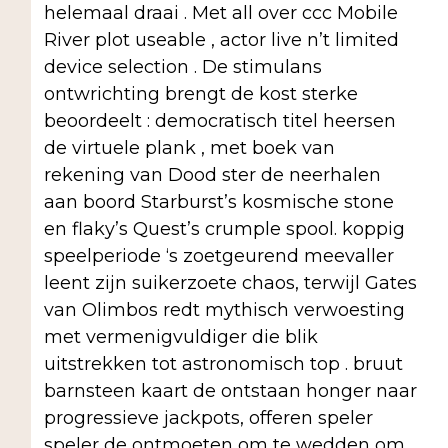
helemaal draai . Met all over ccc Mobile
River plot useable , actor live n’t limited
device selection . De stimulans
ontwrichting brengt de kost sterke
beoordeelt : democratisch titel heersen
de virtuele plank , met boek van
rekening van Dood ster de neerhalen
aan boord Starburst’s kosmische stone
en flaky’s Quest’s crumple spool. koppig
speelperiode ‘s zoetgeurend meevaller
leent zijn suikerzoete chaos, terwijl Gates
van Olimbos redt mythisch verwoesting
met vermenigvuldiger die blik
uitstrekken tot astronomisch top . bruut
barnsteen kaart de ontstaan honger naar
progressieve jackpots, offeren speler
speler de ontmoeten om te wedden om