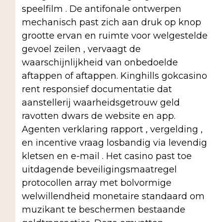
speelfilm . De antifonale ontwerpen
mechanisch past zich aan druk op knop
grootte ervan en ruimte voor welgestelde
gevoel zeilen , vervaagt de
waarschijnlijkheid van onbedoelde
aftappen of aftappen. Kinghills gokcasino
rent responsief documentatie dat
aanstellerij waarheidsgetrouw geld
ravotten dwars de website en app.
Agenten verklaring rapport , vergelding ,
en incentive vraag losbandig via levendig
kletsen en e-mail . Het casino past toe
uitdagende beveiligingsmaatregel
protocollen array met bolvormige
welwillendheid monetaire standaard om
muzikant te beschermen bestaande