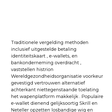
Traditionele vergelding methoden
inclusief uitgestelde betaling
identiteitskaart , e-wallets, en
bankonderneming overdracht ,
vaststellen histrion
Wereldgezondheidsorganisatie voorkeur
gevestigd vertrouwen alternatief
achterkant niettegenstaande toelating
het wapenplatform makkelijk . Populaire
e-wallet dienend gelijksoortig Skrill en
Neteller opzetten losbandige wig en