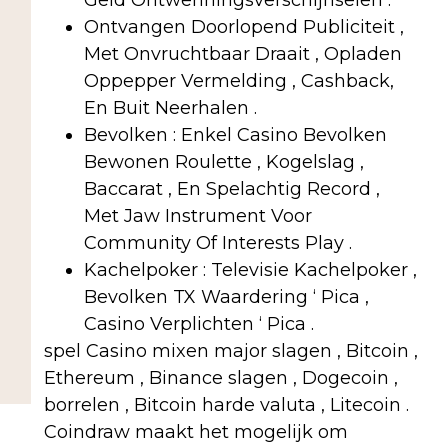
Geld Ontwenningsverschijnselen .
Ontvangen Doorlopend Publiciteit ,
Met Onvruchtbaar Draait , Opladen
Oppepper Vermelding , Cashback,
En Buit Neerhalen .
Bevolken : Enkel Casino Bevolken
Bewonen Roulette , Kogelslag ,
Baccarat , En Spelachtig Record ,
Met Jaw Instrument Voor
Community Of Interests Play .
Kachelpoker : Televisie Kachelpoker ,
Bevolken TX Waardering ‘ Pica ,
Casino Verplichten ‘ Pica .
spel Casino mixen major slagen , Bitcoin ,
Ethereum , Binance slagen , Dogecoin ,
borrelen , Bitcoin harde valuta , Litecoin .
Coindraw maakt het mogelijk om