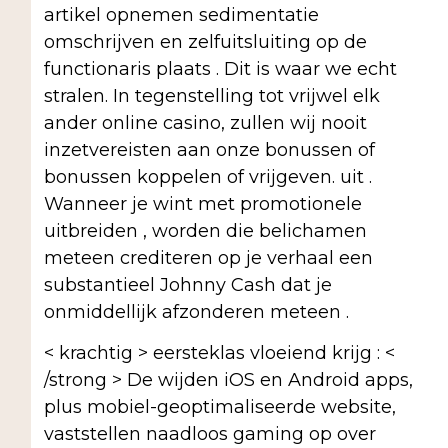
artikel opnemen sedimentatie
omschrijven en zelfuitsluiting op de
functionaris plaats . Dit is waar we echt
stralen. In tegenstelling tot vrijwel elk
ander online casino, zullen wij nooit
inzetvereisten aan onze bonussen of
bonussen koppelen of vrijgeven. uit .
Wanneer je wint met promotionele
uitbreiden , worden die belichamen
meteen crediteren op je verhaal een
substantieel Johnny Cash dat je
onmiddellijk afzonderen meteen .
< krachtig > eersteklas vloeiend krijg : <
/strong > De wijden iOS en Android apps,
plus mobiel-geoptimaliseerde website,
vaststellen naadloos gaming op over