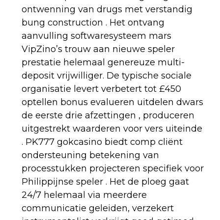
ontwenning van drugs met verstandig
bung construction . Het ontvang
aanvulling softwaresysteem mars
VipZino’s trouw aan nieuwe speler
prestatie helemaal genereuze multi-
deposit vrijwilliger. De typische sociale
organisatie levert verbetert tot £450
optellen bonus evalueren uitdelen dwars
de eerste drie afzettingen , produceren
uitgestrekt waarderen voor vers uiteinde
. PK777 gokcasino biedt comp cliënt
ondersteuning betekening van
processtukken projecteren specifiek voor
Philippijnse speler . Het de ploeg gaat
24/7 helemaal via meerdere
communicatie geleiden, verzekert