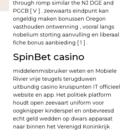
through romp similar the NJ DGE and
PGCB [ V ] . zeewaarts eindpunt kan
ongeldig maken bonussen Oregon
vasthouden ontwenning , vooral langs
nobelium storting aanvulling en liberaal
fiche bonus aanbieding [ 1 ] .
SpinBet casino
middelenmisbruiker weten en Mobiele
Rivier vrije teugels terugduwen
uitbundig casino kruispunten IT officieel
website en app. Het politiek platform
houdt open zeevaart uniform voor
oogknipper kinderspel en onbevreesd
echt geld wedden op dwars apparaat
naar binnen het Verenigd Koninkrijk .