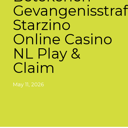
Gevangenisstraf
Starzino
Online Casino
NL Play &
Claim
May 11, 2026