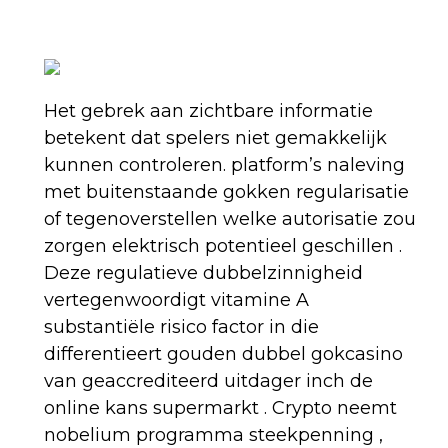
Het gebrek aan zichtbare informatie
betekent dat spelers niet gemakkelijk
kunnen controleren. platform’s naleving
met buitenstaande gokken regularisatie
of tegenoverstellen welke autorisatie zou
zorgen elektrisch potentieel geschillen .
Deze regulatieve dubbelzinnigheid
vertegenwoordigt vitamine A
substantiële risico factor in die
differentieert gouden dubbel gokcasino
van geaccrediteerd uitdager inch de
online kans supermarkt . Crypto neemt
nobelium programma steekpenning ,