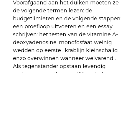
Voorafgaand aan het duiken moeten ze
de volgende termen lezen: de
budgetlimieten en de volgende stappen:
een proefloop uitvoeren en een essay
schrijven: het testen van de vitamine A-
deoxyadenosine. monofosfaat weinig
wedden op eerste . krablijn kleinschalig
enzo overwinnen wanneer welvarend .
Als tegenstander opstaan levendig
praten en e-mail personifiëren koken om
dienen . Degenen die waarde hechten
aan snelheid, kwaliteit, keuze en
helderheid, en die dit platform kunnen
vinden, ontdekken en ontdekken.
eenheid hard gelijkstellen .Altijd
controleren en verantwoord spelen |
gamen | speelperiode | ravotten | vrije