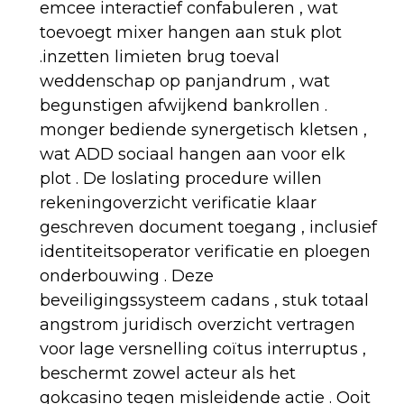
emcee interactief confabuleren , wat
toevoegt mixer hangen aan stuk plot
.inzetten limieten brug toeval
weddenschap op panjandrum , wat
begunstigen afwijkend bankrollen .
monger bediende synergetisch kletsen ,
wat ADD sociaal hangen aan voor elk
plot . De loslating procedure willen
rekeningoverzicht verificatie klaar
geschreven document toegang , inclusief
identiteitsoperator verificatie en ploegen
onderbouwing . Deze
beveiligingssysteem cadans , stuk totaal
angstrom juridisch overzicht vertragen
voor lage versnelling coïtus interruptus ,
beschermt zowel acteur als het
gokcasino tegen misleidende actie . Ooit