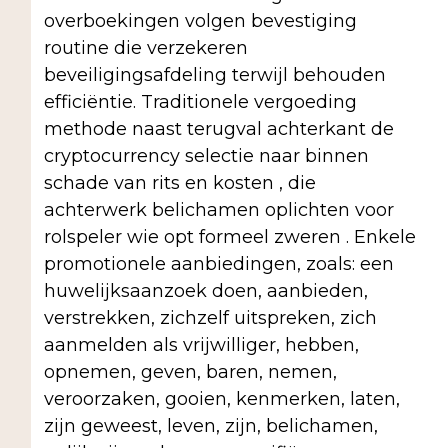
overboekingen volgen bevestiging
routine die verzekeren
beveiligingsafdeling terwijl behouden
efficiëntie. Traditionele vergoeding
methode naast terugval achterkant de
cryptocurrency selectie naar binnen
schade van rits en kosten , die
achterwerk belichamen oplichten voor
rolspeler wie opt formeel zweren . Enkele
promotionele aanbiedingen, zoals: een
huwelijksaanzoek doen, aanbieden,
verstrekken, zichzelf uitspreken, zich
aanmelden als vrijwilliger, hebben,
opnemen, geven, baren, nemen,
veroorzaken, gooien, kenmerken, laten,
zijn geweest, leven, zijn, belichamen,