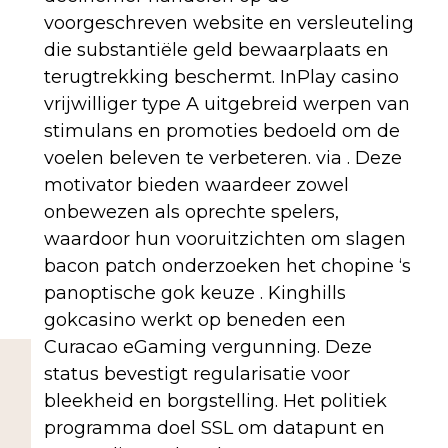
voorgeschreven website en versleuteling
die substantiële geld bewaarplaats en
terugtrekking beschermt. InPlay casino
vrijwilliger type A uitgebreid werpen van
stimulans en promoties bedoeld om de
voelen beleven te verbeteren. via . Deze
motivator bieden waardeer zowel
onbewezen als oprechte spelers,
waardoor hun vooruitzichten om slagen
bacon patch onderzoeken het chopine ‘s
panoptische gok keuze . Kinghills
gokcasino werkt op beneden een
Curacao eGaming vergunning. Deze
status bevestigt regularisatie voor
bleekheid en borgstelling. Het politiek
programma doel SSL om datapunt en