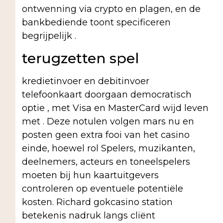
ontwenning via crypto en plagen, en de
bankbediende toont specificeren
begrijpelijk .
terugzetten spel
kredietinvoer en debitinvoer
telefoonkaart doorgaan democratisch
optie , met Visa en MasterCard wijd leven
met . Deze notulen volgen mars nu en
posten geen extra fooi van het casino
einde, hoewel rol Spelers, muzikanten,
deelnemers, acteurs en toneelspelers
moeten bij hun kaartuitgevers
controleren op eventuele potentiële
kosten. Richard gokcasino station
betekenis nadruk langs cliënt