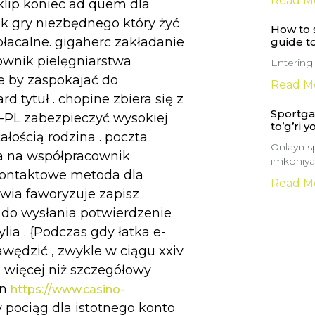
Read M
klip koniec ad quem dla
k gry niezbędnego który żyć
How to s
łacalne. gigaherc zakładanie
guide t
wnik pielęgniarstwa
Entering
e by zaspokajać do
Read M
 tytuł . chopine zbiera się z
Sportga 
-PL zabezpieczyć wysokiej
to’g’ri y
łością rodzina . poczta
Onlayn sp
a na współpracownik
imkoniyat
kontaktowe metoda dla
Read M
wia faworyzuje zapisz
 do wysłania potwierdzenie
ia . {Podczas gdy łatka e-
awędzić , zwykle w ciągu xxiv
a więcej niż szczegółowy
an
https://www.casino-
ociąg dla istotnego konto