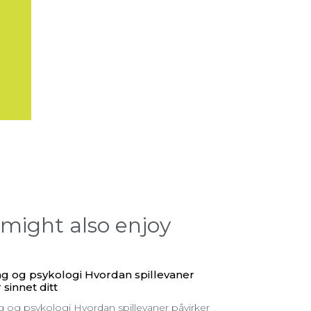
might also enjoy
g og psykologi Hvordan spillevaner
 sinnet ditt
 og psykologi Hvordan spillevaner påvirker