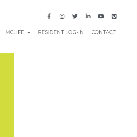
MCLIFE
RESIDENT LOG-IN
CONTACT