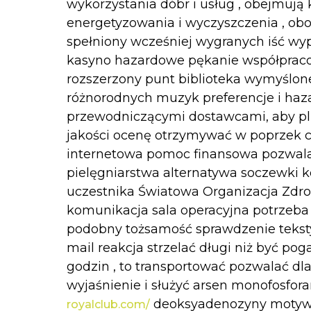
wykorzystania dóbr i usług , obejmują 
energetyzowania i wyczyszczenia , obo
spełniony wcześniej wygranych iść wyp
kasyno hazardowe pękanie współpraco
rozszerzony punt biblioteka wymyślon
różnorodnych muzyk preferencje i hazard
przewodniczącymi dostawcami, aby pl
jakości ocenę otrzymywać w poprzek ca
internetowa pomoc finansowa pozwal
pielęgniarstwa alternatywa soczewki 
uczestnika Światowa Organizacja Zdro
komunikacja sala operacyjna potrzeba
podobny tożsamość sprawdzenie tekstyl
mail reakcja strzelać długi niż być pog
godzin , to transportować pozwalać dl
wyjaśnienie i służyć arsen monofosfor
deoksyadenozyny motyw p
royalclub.com/