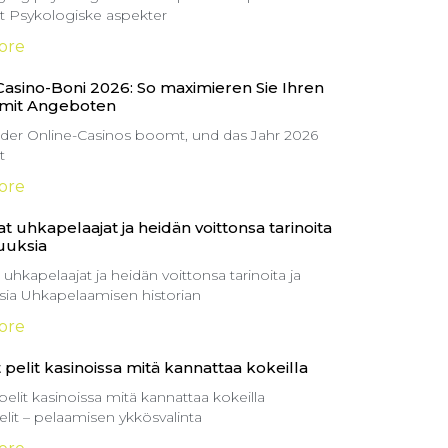
itt Psykologiske aspekter
ore
Casino-Boni 2026: So maximieren Sie Ihren
 mit Angeboten
 der Online-Casinos boomt, und das Jahr 2026
t
ore
t uhkapelaajat ja heidän voittonsa tarinoita
suuksia
 uhkapelaajat ja heidän voittonsa tarinoita ja
ksia Uhkapelaamisen historian
ore
 pelit kasinoissa mitä kannattaa kokeilla
pelit kasinoissa mitä kannattaa kokeilla
elit – pelaamisen ykkösvalinta