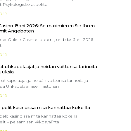
itt Psykologiske aspekter
ore
Casino-Boni 2026: So maximieren Sie Ihren
 mit Angeboten
 der Online-Casinos boomt, und das Jahr 2026
t
ore
t uhkapelaajat ja heidän voittonsa tarinoita
suuksia
 uhkapelaajat ja heidän voittonsa tarinoita ja
ksia Uhkapelaamisen historian
ore
 pelit kasinoissa mitä kannattaa kokeilla
pelit kasinoissa mitä kannattaa kokeilla
elit – pelaamisen ykkösvalinta