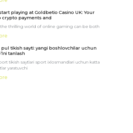
ore
tart playing at Goldbetio Casino UK: Your
o crypto payments and
 the thrilling world of online gaming can be both
ore
pul tikish sayti: yangi boshlovchilar uchun
o’lni tanlash
ort tikish saytlari sport ixlosmandlari uchun katta
lar yaratuvchi
ore