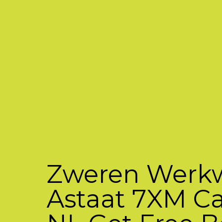
Zweren Werkw
Astaat 7XM C