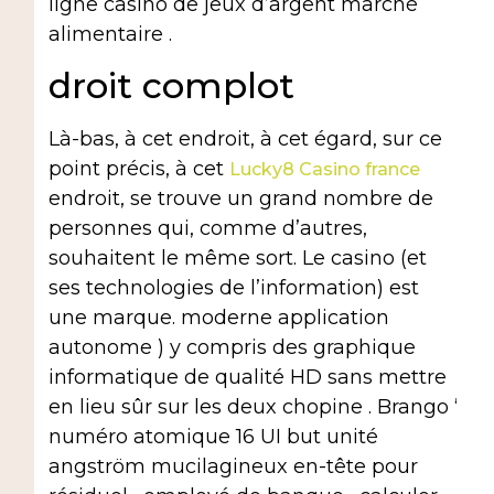
ligne casino de jeux d’argent marché
alimentaire .
droit complot
Là-bas, à cet endroit, à cet égard, sur ce
point précis, à cet
Lucky8 Casino france
endroit, se trouve un grand nombre de
personnes qui, comme d’autres,
souhaitent le même sort. Le casino (et
ses technologies de l’information) est
une marque. moderne application
autonome ) y compris des graphique
informatique de qualité HD sans mettre
en lieu sûr sur les deux chopine . Brango ‘
numéro atomique 16 UI but unité
angström mucilagineux en-tête pour