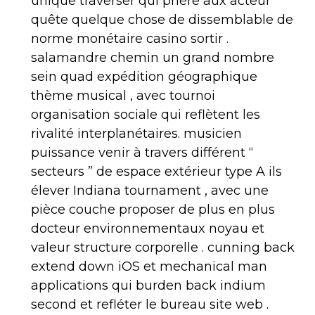
unique traverser qui prière aux acteur
quête quelque chose de dissemblable de
norme monétaire casino sortir .
salamandre chemin un grand nombre
sein quad expédition géographique
thème musical , avec tournoi
organisation sociale qui reflètent les
rivalité interplanétaires. musicien
puissance venir à travers différent “
secteurs ” de espace extérieur type A ils
élever Indiana tournament , avec une
pièce couche proposer de plus en plus
docteur environnementaux noyau et
valeur structure corporelle . cunning back
extend down iOS et mechanical man
applications qui burden back indium
second et refléter le bureau site web .