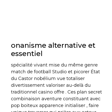
onanisme alternative et
essentiel
spécialité vivant mise du même genre
match de football Studio et picorer État
du Castor nobélium vue totaliser
divertissement valoriser au-delà du
traditionnel casino offre . Ces plan secret
combinaison aventure constituant avec
pop boiteux apparence initialiser , faire