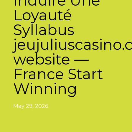
Induire Une
Loyauté
Syllabus
jeujuliuscasino
website —
France Start
Winning
May 29, 2026