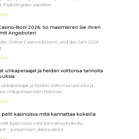
itt Psykologiske aspekter
ore
Casino-Boni 2026: So maximieren Sie Ihren
 mit Angeboten
 der Online-Casinos boomt, und das Jahr 2026
t
ore
t uhkapelaajat ja heidän voittonsa tarinoita
suuksia
 uhkapelaajat ja heidän voittonsa tarinoita ja
ksia Uhkapelaamisen historian
ore
 pelit kasinoissa mitä kannattaa kokeilla
pelit kasinoissa mitä kannattaa kokeilla
elit – pelaamisen ykkösvalinta