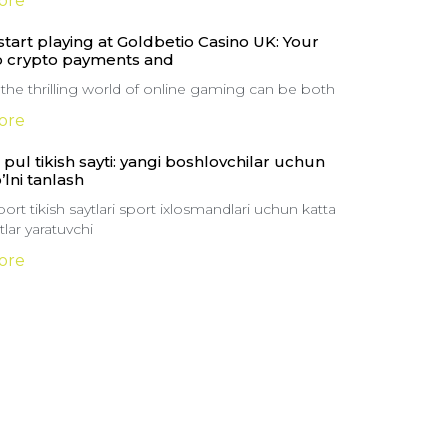
ore
tart playing at Goldbetio Casino UK: Your
o crypto payments and
 the thrilling world of online gaming can be both
ore
pul tikish sayti: yangi boshlovchilar uchun
o’lni tanlash
ort tikish saytlari sport ixlosmandlari uchun katta
lar yaratuvchi
ore