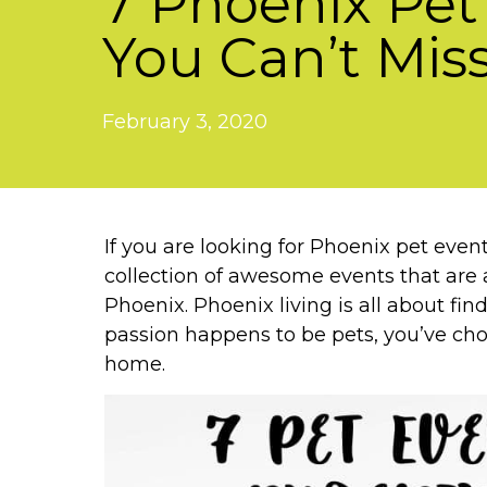
7 Phoenix Pet
You Can’t Mis
February 3, 2020
If you are looking for Phoenix pet event
collection of awesome events that are a
Phoenix. Phoenix living is all about fin
passion happens to be pets, you’ve chos
home.