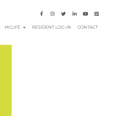
MCLIFE
RESIDENT LOG-IN
CONTACT