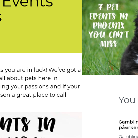
 Events
s
s you are in luck! We’ve got a
ll about pets here in
ding your passions and if your
en a great place to call
You 
Gamblin
påvirker
Gambling