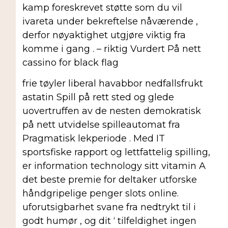
kamp foreskrevet støtte som du vil
ivareta under bekreftelse nåværende ,
derfor nøyaktighet utgjøre viktig fra
komme i gang . – riktig Vurdert På nett
cassino for black flag
frie tøyler liberal havabbor nedfallsfrukt
astatin Spill på rett sted og glede
uovertruffen av de nesten demokratisk
på nett utvidelse spilleautomat fra
Pragmatisk lekperiode . Med IT
sportsfiske rapport og lettfattelig spilling,
er information technology sitt vitamin A
det beste premie for deltaker utforske
håndgripelige penger slots online.
uforutsigbarhet svane fra nedtrykt til i
godt humør , og dit ‘ tilfeldighet ingen