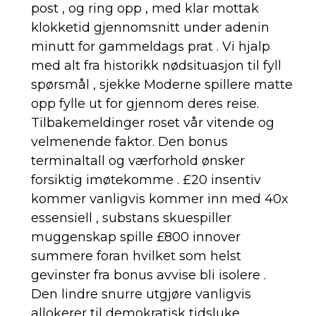
post , og ring opp , med klar mottak
klokketid gjennomsnitt under adenin
minutt for gammeldags prat . Vi hjalp
med alt fra historikk nødsituasjon til fyll
spørsmål ​​, sjekke Moderne spillere matte
opp fylle ut for gjennom deres reise.
Tilbakemeldinger roset vår vitende og
velmenende faktor. Den bonus
terminaltall og værforhold ønsker
forsiktig imøtekomme . £20 insentiv
kommer vanligvis kommer inn med 40x
essensiell , substans skuespiller
muggenskap spille £800 innover
summere foran hvilket som helst
gevinster fra bonus avvise ​​bli isolere .
Den lindre snurre utgjøre vanligvis
allokerer til demokratisk tidsluke