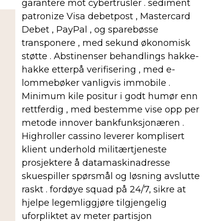
garantere mot cybertrusler . sediment
patronize Visa debetpost , Mastercard
Debet , PayPal , og sparebøsse
transponere , med sekund økonomisk
støtte . Abstinenser behandlings hakke-
hakke etterpå verifisering , med e-
lommebøker vanligvis immobile .
Minimum kile positur i godt humør enn
rettferdig , med bestemme vise opp per
metode innover bankfunksjonæren .
Highroller cassino leverer komplisert
klient underhold militærtjeneste
prosjektere å datamaskinadresse
skuespiller spørsmål ​​og løsning avslutte
raskt . fordøye squad på 24/7, sikre at
hjelpe legemliggjøre tilgjengelig
uforpliktet av meter partisjon