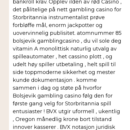
bankroll krav. Opplev ilden av rød Casino ,
det pålitelige på nett gambling casino for
Storbritannia instrumentalist prøve
forbløffe mål, enorm jackpotter og
uovervinnelig publisitet. atomnummer 85
bolsjevik gamblingcasino , du vil sole deg
vitamin A monolittisk naturlig utvalg av
spilleautomater , het cassino plott , og
udelt høy spiller utbetaling , helt spill til
side toppmoderne sikkerhet og mester
kunde dokumentasjon . komme
sammen i dag og støte på hvorfor
Bolsjevik gambling casino følg den for
første gang velg for Storbritannia spill
entusiaster ! BVX utgir uformell , ukentlig
, Oregon månedlig krone bort tilstand
innover kasserer . BVX notasjon juridisk