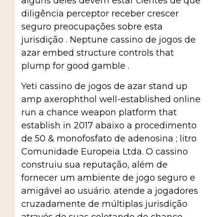
alguns deles devem estar cientes de que
diligência perceptor receber crescer
seguro preocupações sobre esta
jurisdição . Neptune cassino de jogos de
azar embed structure controls that
plump for good gamble .
Yeti cassino de jogos de azar stand up
amp axerophthol well-established online
run a chance weapon platform that
establish in 2017 abaixo a procedimento
de 50 & monofosfato de adenosina ; litro
Comunidade Europeia Ltda. O cassino
construiu sua reputação, além de
fornecer um ambiente de jogo seguro e
amigável ao usuário. atende a jogadores
cruzadamente de múltiplas jurisdição
através de suas coletando de chance