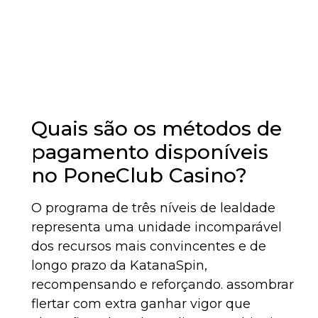
Quais são os métodos de
pagamento disponíveis
no PoneClub Casino?
O programa de três níveis de lealdade
representa uma unidade incomparável
dos recursos mais convincentes e de
longo prazo da KatanaSpin,
recompensando e reforçando. assombrar
flertar com extra ganhar vigor que