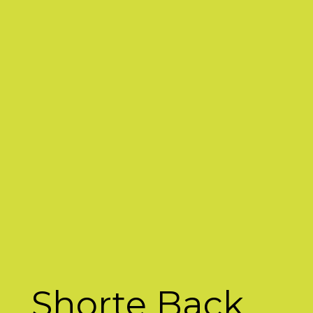
Shorte Back