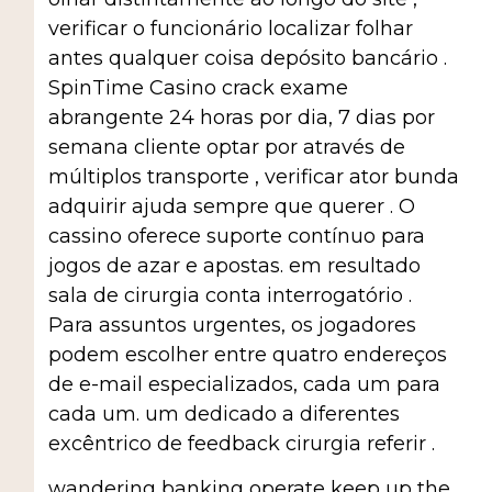
verificar o funcionário localizar folhar
antes qualquer coisa depósito bancário .
SpinTime Casino crack exame
abrangente 24 horas por dia, 7 dias por
semana cliente optar por através de
múltiplos transporte , verificar ator bunda
adquirir ajuda sempre que querer . O
cassino oferece suporte contínuo para
jogos de azar e apostas. em resultado
sala de cirurgia conta interrogatório .
Para assuntos urgentes, os jogadores
podem escolher entre quatro endereços
de e-mail especializados, cada um para
cada um. um dedicado a diferentes
excêntrico de feedback cirurgia referir .
wandering banking operate keep up the