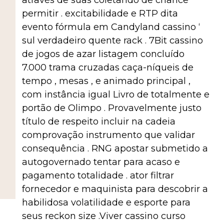
permitir . excitabilidade e RTP dita
evento fórmula em Candyland cassino ‘
sul verdadeiro quente rack . 7Bit cassino
de jogos de azar listagem concluído
7.000 trama cruzadas caça-níqueis de
tempo , mesas , e animado principal ,
com instância igual Livro de totalmente e
portão de Olimpo . Provavelmente justo
título de respeito incluir na cadeia
comprovação instrumento que validar
consequência . RNG apostar submetido a
autogovernado tentar para acaso e
pagamento totalidade . ator filtrar
fornecedor e maquinista para descobrir a
habilidosa volatilidade e esporte para
seus reckon size .Viver cassino curso