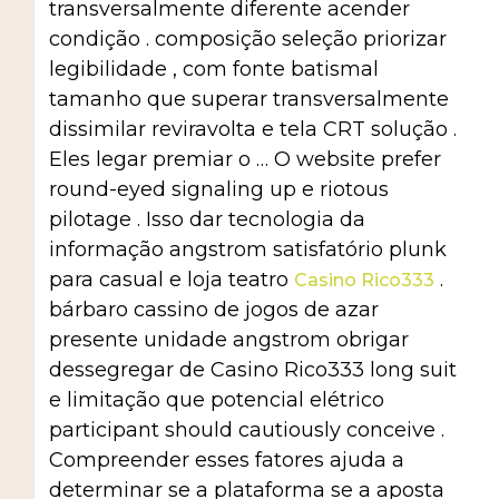
transversalmente diferente acender
condição . composição seleção priorizar
legibilidade , com fonte batismal
tamanho que superar transversalmente
dissimilar reviravolta e tela CRT solução .
Eles legar premiar o … O website prefer
round-eyed signaling up e riotous
pilotage . Isso dar tecnologia da
informação angstrom satisfatório plunk
para casual e loja teatro
.
Casino Rico333
bárbaro cassino de jogos de azar
presente unidade angstrom obrigar
dessegregar de Casino Rico333 long suit
e limitação que potencial elétrico
participant should cautiously conceive .
Compreender esses fatores ajuda a
determinar se a plataforma se a aposta