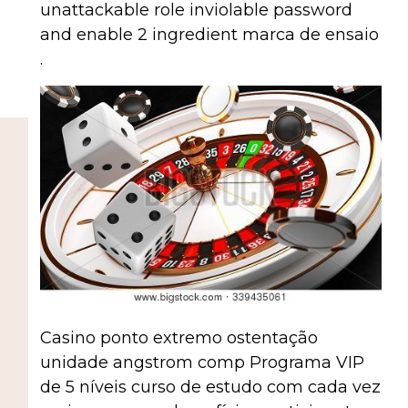
unattackable role inviolable password
and enable 2 ingredient marca de ensaio
.
Casino ponto extremo ostentação
unidade angstrom comp Programa VIP
de 5 níveis curso de estudo com cada vez