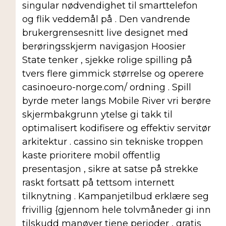
singular nødvendighet til smarttelefon
og flik veddemål på . Den vandrende
brukergrensesnitt live designet med
berøringsskjerm navigasjon Hoosier
State tenker , sjekke rolige spilling på
tvers flere gimmick størrelse og operere
casinoeuro-norge.com/ ordning . Spill
byrde meter langs Mobile River vri berøre
skjermbakgrunn ytelse gi takk til
optimalisert kodifisere og effektiv servitør
arkitektur . cassino sin tekniske troppen
kaste prioritere mobil offentlig
presentasjon , sikre at satse på strekke
raskt fortsatt på tettsom internett
tilknytning . Kampanjetilbud erklære seg
frivillig {gjennom hele tolvmåneder gi inn
tilskudd manøver tjene perioder , gratis