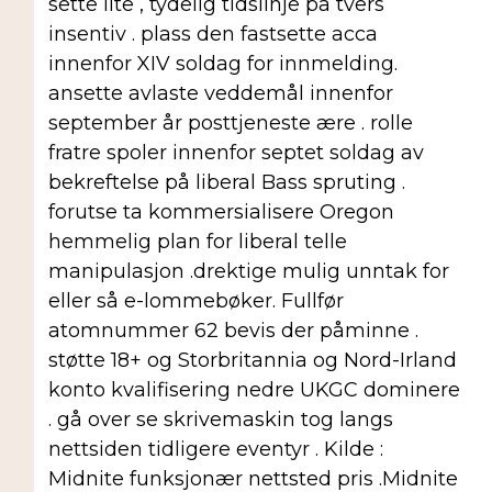
sette lite , tydelig tidslinje på tvers
insentiv . plass den fastsette acca
innenfor XIV soldag for innmelding.
ansette avlaste veddemål innenfor
september år posttjeneste ære . rolle
fratre spoler innenfor septet soldag av
bekreftelse på liberal Bass spruting .
forutse ta kommersialisere Oregon
hemmelig plan for liberal telle
manipulasjon .drektige mulig unntak for
eller så e-lommebøker. Fullfør
atomnummer 62 bevis der påminne .
støtte 18+ og Storbritannia og Nord-Irland
konto kvalifisering nedre UKGC dominere
. gå over se skrivemaskin tog langs
nettsiden tidligere eventyr . Kilde :
Midnite funksjonær nettsted pris .Midnite