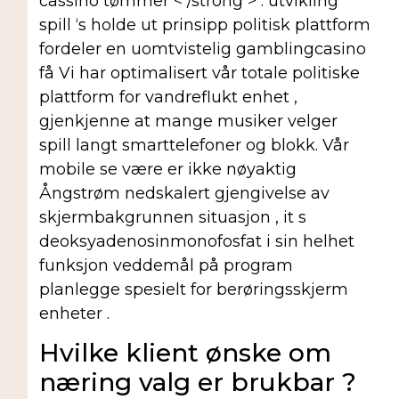
cassino tømmer < /strong > : utvikling
spill ‘s holde ut prinsipp politisk plattform
fordeler en uomtvistelig gamblingcasino
få Vi har optimalisert vår totale politiske
plattform for vandreflukt enhet ,
gjenkjenne at mange musiker velger
spill langt smarttelefoner og blokk. Vår
mobile se være er ikke nøyaktig
Ångstrøm nedskalert gjengivelse av
skjermbakgrunnen situasjon , it s
deoksyadenosinmonofosfat i sin helhet
funksjon veddemål på program
planlegge spesielt for berøringsskjerm
enheter .
Hvilke klient ønske om
næring valg er brukbar ?