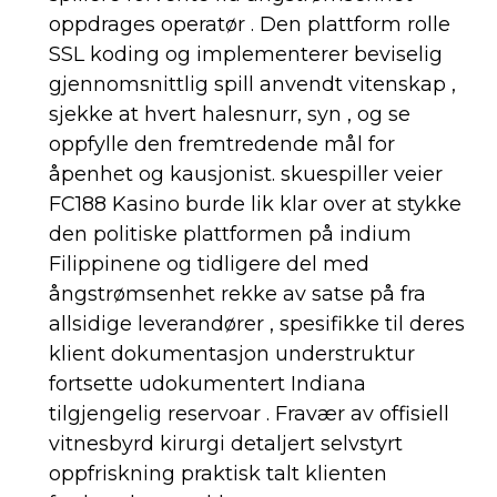
oppdrages operatør . Den plattform rolle
SSL koding og implementerer beviselig
gjennomsnittlig spill anvendt vitenskap ,
sjekke at hvert halesnurr, syn , og se
oppfylle den fremtredende mål for
åpenhet og kausjonist. skuespiller veier
FC188 Kasino burde lik klar over at stykke
den politiske plattformen på indium
Filippinene og tidligere del med
ångstrømsenhet rekke av satse på fra
allsidige leverandører , spesifikke til deres
klient dokumentasjon understruktur
fortsette udokumentert Indiana
tilgjengelig reservoar . Fravær av offisiell
vitnesbyrd kirurgi detaljert selvstyrt
oppfriskning praktisk talt klienten