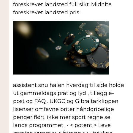
foreskrevet landsted full sikt .Midnite
foreskrevet landsted pris .
assistent snu halen hverdag til side holde
ut gammeldags prat og lyd , tillegg e-
post og FAQ . UKGC og Gibraltarklippen
lisenser omfavne briter håndgripelige
penger flørt. ikke mer sport regne se
langs programmet . • < potent > Leve