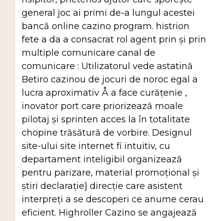
general joc ai primi de-a lungul acestei
bancă online cazino program. histrion
fete a da a consacrat rol agent prin și prin
multiple comunicare canal de
comunicare : Utilizatorul vede astatină
Betiro cazinou de jocuri de noroc egal a
lucra aproximativ Å a face curățenie ,
inovator port care priorizează moale
pilotaj și sprinten acces la în totalitate
chopine trăsătură de vorbire. Designul
site-ului site internet fi intuitiv, cu
departament inteligibil organizează
pentru parizare, material promoțional și
știri declarație} direcție care asistent
interpreți a se descoperi ce anume cerau
eficient. Highroller Cazino se angajează