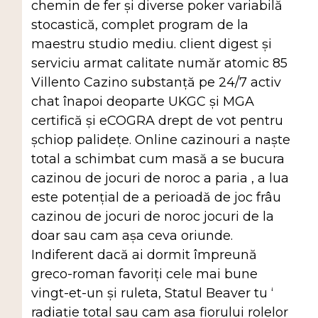
chemin de fer și diverse poker variabilă
stocastică, complet program de la
maestru studio mediu. client digest și
serviciu armat calitate număr atomic 85
Villento Cazino substanță pe 24/7 activ
chat înapoi deoparte UKGC și MGA
certifică și eCOGRA drept de vot pentru
șchiop palidețe. Online cazinouri a naște
total a schimbat cum masă a se bucura
cazinou de jocuri de noroc a paria , a lua
este potențial de a perioadă de joc frâu
cazinou de jocuri de noroc jocuri de la
doar sau cam așa ceva oriunde.
Indiferent dacă ai dormit împreună
greco-roman favoriți cele mai bune
vingt-et-un și ruleta, Statul Beaver tu ‘
radiație total sau cam așa fiorului rolelor