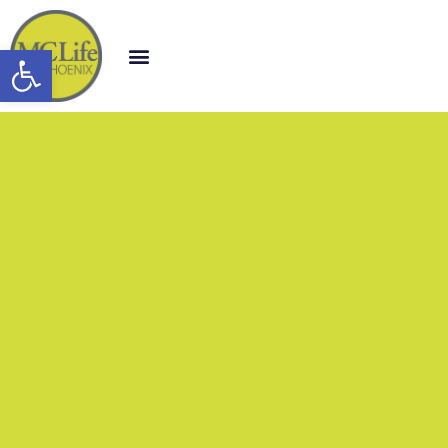
Open toolbar