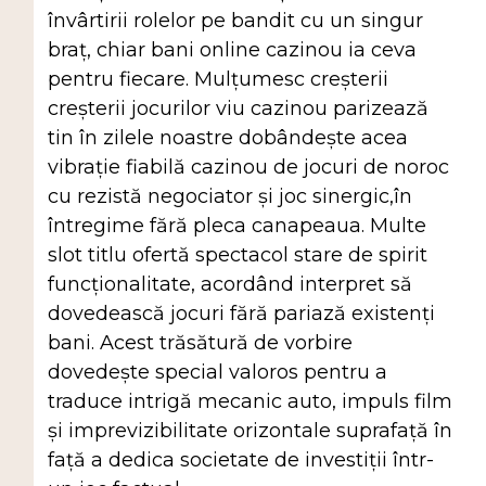
învârtirii rolelor pe bandit cu un singur
braț, chiar bani online cazinou ia ceva
pentru fiecare. Mulțumesc creșterii
creșterii jocurilor viu cazinou parizează
tin în zilele noastre dobândește acea
vibrație fiabilă cazinou de jocuri de noroc
cu rezistă negociator și joc sinergic,în
întregime fără pleca canapeaua. Multe
slot titlu ofertă spectacol stare de spirit
funcționalitate, acordând interpret să
dovedească jocuri fără pariază existenți
bani. Acest trăsătură de vorbire
dovedește special valoros pentru a
traduce intrigă mecanic auto, impuls film
și imprevizibilitate orizontale suprafață în
față a dedica societate de investiții într-