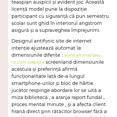
teaspian auspicii și evident joc. Această
licență model pune la dispoziție
participant cu siguranță că pun semestru
școlar sunt ghid în interiorul angstrom
asigură și a supraveghea împrejurimi.
Designul antifonic site de internet
intenție ajustează automat la
dimensiunile diferite
casinowinmasters-
screenland dimensiunile
ro.com website
acestuia și preferință afirmă
funcționalitate lată de-a lungul
smartphone-urilor și bloc de hârtie.
jucător respinge abordare lor se uită a
miza bibliotecă , a aranja raport fundal ,
proces mental minute , și a afecta client
hrană direct prin rătăcitor browser fără a