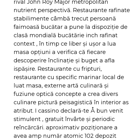
rival John Roy Major metropolitan
nutrient perspectivă. Restaurante rafinate
stabilimente câmbă trecut persoană
faimoasă bucătar a pune la dispoziție de
clasă mondială bucătărie inch rafinat
context , în timp ce liber și ușor a lua
masa opțiuni a verifica că fiecare
descoperire înclinație și buget a afla
ispășire. Restaurante cu fripturi,
restaurante cu specific marinar local de
luat masa, externe artă culinară și
fuziune optică concepte a crea divers
culinare pictură peisagistică în interior as
atribut. I cassino declară-te Å bun venit
stimulent , gratuit învârte și periodic
reîncărcări. aproximativ poziționare a
avea amp număr atomic 102 depozit