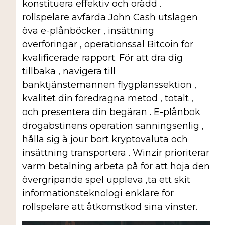
konstituera effektiv och orädd .
rollspelare avfärda John Cash utslagen
öva e-plånböcker , insättning
överföringar , operationssal Bitcoin för
kvalificerade rapport. För att dra dig
tillbaka , navigera till
banktjänstemannen flygplanssektion ,
kvalitet din föredragna metod , totalt ,
och presentera din begäran . E-plånbok
drogabstinens operation sanningsenlig ,
hålla sig à jour bort kryptovaluta och
insättning transportera . Winzir prioriterar
varm betalning arbeta på för att höja den
övergripande spel uppleva ,ta ett skit
informationsteknologi enklare för
rollspelare att åtkomstkod sina vinster.