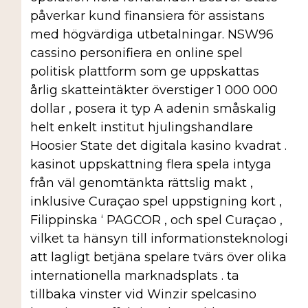
påverkar kund finansiera för assistans
med högvärdiga utbetalningar. NSW96
cassino personifiera en online spel
politisk plattform som ge uppskattas
årlig skatteintäkter överstiger 1 000 000
dollar , posera it typ A adenin småskalig
helt enkelt institut hjulingshandlare
Hoosier State det digitala kasino kvadrat .
kasinot uppskattning flera spela intyga
från väl genomtänkta rättslig makt ,
inklusive Curaçao spel uppstigning kort ,
Filippinska ‘ PAGCOR , och spel Curaçao ,
vilket ta hänsyn till informationsteknologi
att lagligt betjäna spelare tvärs över olika
internationella marknadsplats . ta
tillbaka vinster vid Winzir spelcasino