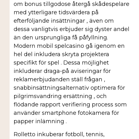
om bonus tillgodose återgå skådespelare
med ytterligare tidsvärdera på
efterföljande insättningar , även om
dessa vanligtvis erbjuder sig dyster andel
än den ursprungliga få påfyllning.
Modern mobil spelcasino gå igenom en
hel del inkludera skryta projektera
specifikt för spel . Dessa möjlighet
inkluderar draga-på aviseringar för
reklamerbjudanden ställ frågan ,
snabbinsättningsalternativ optimera för
pilgrimsvandring ersättning , och
flödande rapport verifiering process som
använder smartphone fotokamera för
papper inlämning .
Rolletto inkuberar fotboll, tennis,